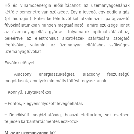
Hő és villamosenergia előállításához az üzemanyagcellának
kétféle bemenetre van szüksége. Egy a levegő, egy pedig a gáz
(pl. hidrogén). Ehhez kétféle fúvót kell alkalmazni. Iparágvezető
fúvókínálatunkban minden megtalálható, amire szüksége lehet
az üzemanyagcellás gyártási folyamatok optimalizálásához,
beleértve az elektronikus alkatrészek szárítására szolgáló
légfúvókat, valamint az üzemanyag ellátáshoz szükséges
üzemanyagfúvókat.
Fúvóink előnyei:
- Alacsony energiaszükséglet, alacsony feszültségű
megoldások, amelyek minimális töltést fogyasztanak
- Könnyű, súlytakarékos
- Pontos, kiegyensúlyozott levegőellátás
- Rendkívüli megbízhatóság, hosszú élettartam, sok esetben
teljesen karbantartásmentes eszközök
Mi az az üzemanyagcella?