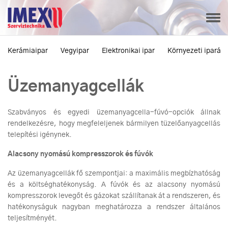
Kerámiaipar
Vegyipar
Elektronikai ipar
Környezeti iparág
Üzemanyagcellák
Szabványos és egyedi üzemanyagcella-fúvó-opciók állnak
rendelkezésre, hogy megfeleljenek bármilyen tüzelőanyagcellás
telepítési igénynek.
Alacsony nyomású kompresszorok és fúvók
Az üzemanyagcellák fő szempontjai: a maximális megbízhatóság
és a költséghatékonyság. A fúvók és az alacsony nyomású
kompresszorok levegőt és gázokat szállítanak át a rendszeren, és
hatékonyságuk nagyban meghatározza a rendszer általános
teljesítményét.