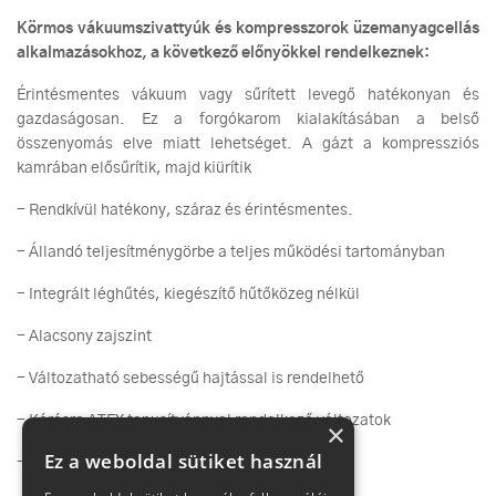
Körmos vákuumszivattyúk és kompresszorok üzemanyagcellás
alkalmazásokhoz, a következő előnyökkel rendelkeznek:
Érintésmentes vákuum vagy sűrített levegő hatékonyan és
gazdaságosan. Ez a forgókarom kialakításában a belső
összenyomás elve miatt lehetséget. A gázt a kompressziós
kamrában elősűrítik, majd kiürítik
- Rendkívül hatékony, száraz és érintésmentes.
- Állandó teljesítménygörbe a teljes működési tartományban
- Integrált léghűtés, kiegészítő hűtőközeg nélkül
- Alacsony zajszint
- Változatható sebességű hajtással is rendelhető
- Kérésre ATEX tanusítvánnyal rendelkező változatok
×
Ez a weboldal sütiket használ
- Alacsony karbantartás