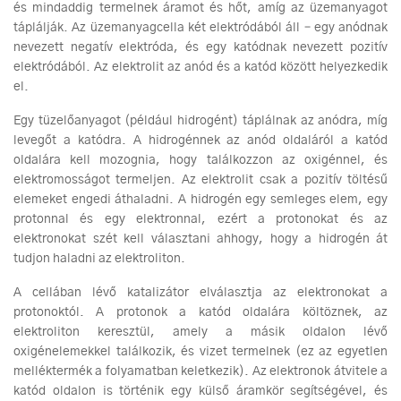
és mindaddig termelnek áramot és hőt, amíg az üzemanyagot
táplálják. Az üzemanyagcella két elektródából áll – egy anódnak
nevezett negatív elektróda, és egy katódnak nevezett pozitív
elektródából. Az elektrolit az anód és a katód között helyezkedik
el.
Egy tüzelőanyagot (például hidrogént) táplálnak az anódra, míg
levegőt a katódra. A hidrogénnek az anód oldaláról a katód
oldalára kell mozognia, hogy találkozzon az oxigénnel, és
elektromosságot termeljen. Az elektrolit csak a pozitív töltésű
elemeket engedi áthaladni. A hidrogén egy semleges elem, egy
protonnal és egy elektronnal, ezért a protonokat és az
elektronokat szét kell választani ahhogy, hogy a hidrogén át
tudjon haladni az elektroliton.
A cellában lévő katalizátor elválasztja az elektronokat a
protonoktól. A protonok a katód oldalára költöznek, az
elektroliton keresztül, amely a másik oldalon lévő
oxigénelemekkel találkozik, és vizet termelnek (ez az egyetlen
melléktermék a folyamatban keletkezik). Az elektronok átvitele a
katód oldalon is történik egy külső áramkör segítségével, és