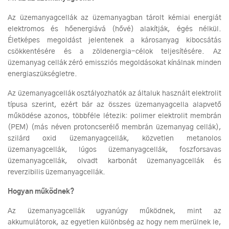
Az üzemanyagcellák az üzemanyagban tárolt kémiai energiát
elektromos és hőenergiává (hővé) alakítják, égés nélkül.
Életképes megoldást jelentenek a károsanyag kibocsátás
csökkentésére és a zöldenergia-célok teljesítésére. Az
üzemanyag cellák zéró emissziós megoldásokat kínálnak minden
energiaszükségletre.
Az üzemanyagcellák osztályozhatók az általuk használt elektrolit
típusa szerint, ezért bár az összes üzemanyagcella alapvető
működése azonos, többféle létezik: polimer elektrolit membrán
(PEM) (más néven protoncserélő membrán üzemanyag cellák),
szilárd oxid üzemanyagcellák, közvetlen metanolos
üzemanyagcellák, lúgos üzemanyagcellák, foszforsavas
üzemanyagcellák, olvadt karbonát üzemanyagcellák és
reverzibilis üzemanyagcellák.
Hogyan működnek?
Az üzemanyagcellák ugyanúgy működnek, mint az
akkumulátorok, az egyetlen különbség az hogy nem merülnek le,