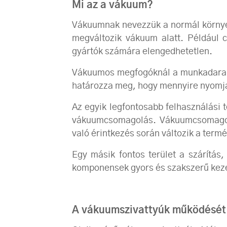
Mi az a vákuum?
Vákuumnak nevezzük a normál környez
megváltozik vákuum alatt. Például c
gyártók számára elengedhetetlen.
Vákuumos megfogóknál a munkadarab-
határozza meg, hogy mennyire nyomj
Az egyik legfontosabb felhasználási 
vákuumcsomagolás. Vákuumcsomagolá
való érintkezés során változik a termék
Egy másik fontos terület a szárítás,
komponensek gyors és szakszerű kez
A vákuumszivattyúk működését t