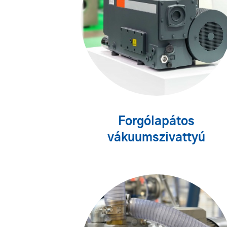
Forgólapátos
vákuumszivattyú