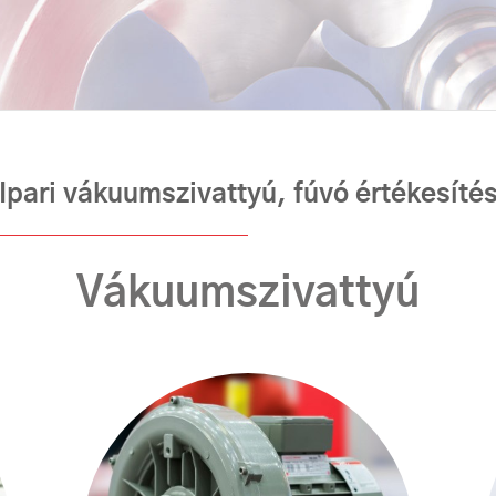
Ipari vákuumszivattyú, fúvó értékesíté
Vákuumszivattyú