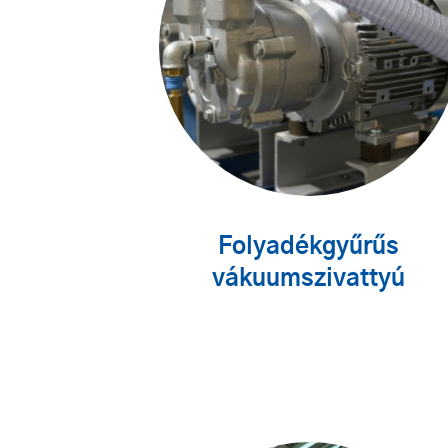
Folyadékgyűrűs
vákuumszivattyú