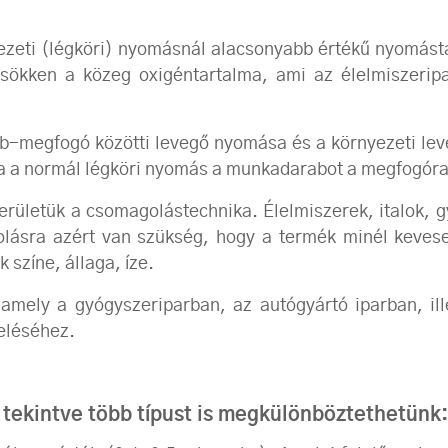
eti (légköri) nyomásnál alacsonyabb értékű nyomásta
sökken a közeg oxigéntartalma, ami az élelmiszeripar,
megfogó közötti levegő nyomása és a környezeti le
a a normál légköri nyomás a munkadarabot a megfogóra
területük a csomagolástechnika. Élelmiszerek, italok,
sra azért van szükség, hogy a termék minél keveseb
 színe, állaga, íze.
 amely a gyógyszeriparban, az autógyártó iparban, il
eléséhez.
ekintve több típust is megkülönböztethetünk: