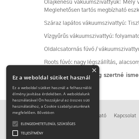
Olajkenésű vákuumszivattyúk: Mély vá
Meglehetősen tartós megbízható eszk
Száraz lapátos vákuumszivattyú: Tis
Vízgyűrűs vákuumszivattyú: folyamato
Oldalcsatornás fúvó / vákuumszivattyú
Roots fúvó: nagy légszállítás, alacso
×
Ha pontosabban meg szertné ismern
Ez a weboldal sütiket használ
bizalommal.
Ez a weboldal sütiket használ a felhasználói
élmény javítása érdekében. A weboldalunk
használatával Ön hozzájárul az összes süti
használatához, a Cookie szabályzatunknak
megfelelően.
Bővebben
Megközelítés
Adatkezelési tájékoztató
Kapcsolat
ELENGEDHETETLENÜL SZÜKSÉGES
TELJESÍTMÉNY
IMEX-csoport