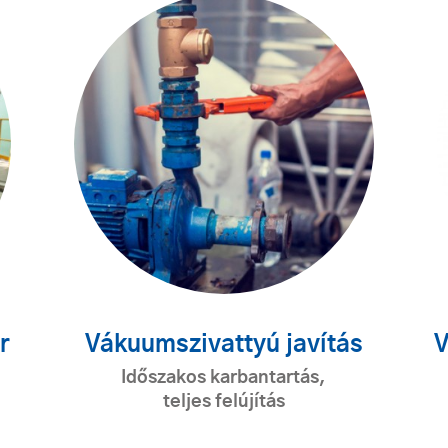
r
Vákuumszivattyú javítás
V
Időszakos karbantartás,
teljes felújítás