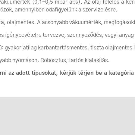
kuumérték (0,1-0,5 mbar abs). Az olaj felelős a kené
özök, amennyiben odafigyelünk a szervizelésre.
zta, olajmentes. Alacsonyabb vákuumérték, megfogásokh
s igénybevételre tervezve, szennyeződés, vegyi anyag 
: gyakorlatilag karbantartásmentes, tiszta olajmentes le
nyabb nyomáson. Robosztus, tartós kialakítás.
i az adott típusokat, kérjük térjen be a kategória