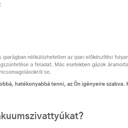
t
iparágban nélkülözhetetlen az ipari előkészítési folya
egszüntetése a feladat. Más esetekben gázok áramolta
mcsomagolásokról se.
jobbá, hatékonyabbá tenni, az Ön igényeire szabva.
vákuumszivattyúkat?