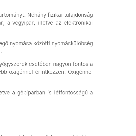
rtományt. Néhány fizikai tulajdonság
 a vegyipar, illetve az elektronikai
vegő nyomása közötti nyomáskülöbség
.
 gyógyszerek esetében nagyon fontos a
b oxigénnel érintkezzen. Oxigénnel
letve a gépiparban is létfontosságú a