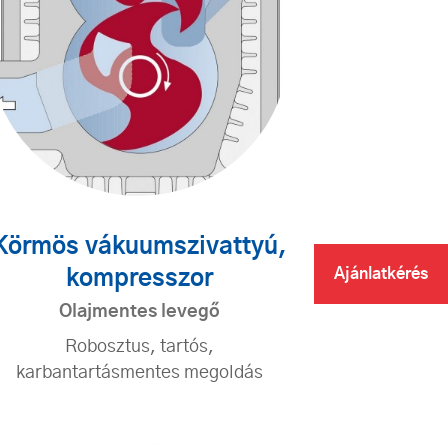
Körmös vákuumszivattyú,
Ajánlatkérés
kompresszor
Olajmentes levegő
Robosztus, tartós,
karbantartásmentes megoldás