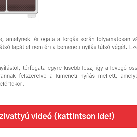
tre, amelynek térfogata a forgás során folyamatosan v
átsó lapát el nem éri a bemeneti nyílás túlsó végét. Ez
nyílástól, térfogata egyre kisebb lesz, így a levegő 
annak felszerelve a kimeneti nyílás mellett, amel
elértekor.
vattyú videó (kattintson ide!)