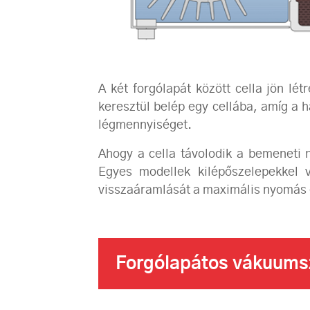
A két forgólapát között cella jön lé
keresztül belép egy cellába, amíg a h
légmennyiséget.
Ahogy a cella távolodik a bemeneti 
Egyes modellek kilépőszelepekkel v
visszaáramlását a maximális nyomás 
Forgólapátos vákuumszi