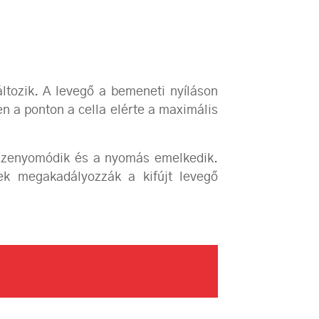
áltozik. A levegő a bemeneti nyíláson
en a ponton a cella elérte a maximális
összenyomódik és a nyomás emelkedik.
yek megakadályozzák a kifújt levegő