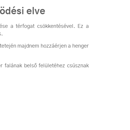
ödési elve
se a térfogat csökkentésével. Ez a
s.
a tetején majdnem hozzáérjen a henger
er falának belső felületéhez csúsznak