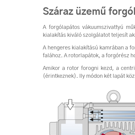
Száraz üzemű forgó
A forgólapátos vákuumszivattyú mű
kialakítás kiváló szolgálatot teljesít
A hengeres kialakítású kamrában a fo
falához. A rotorlapátok, a forgórész h
Amikor a rotor forogni kezd, a centr
(érintkeznek). Ily módon két lapát közö