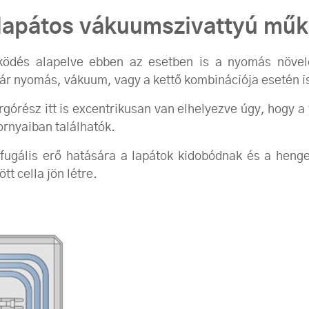
lapátos vákuumszivattyú műk
ködés alapelve ebben az esetben is a nyomás növelé
 akár nyomás, vákuum, vagy a kettő kombinációja esetén i
rgórész itt is excentrikusan van elhelyezve úgy, hogy 
ornyaiban találhatók.
ifugális erő hatására a lapátok kidobódnak és a heng
tt cella jön létre.