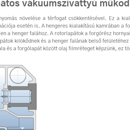
pátos vákuumszivattyú működ
omás növelése a térfogat csökkentésével. Ez a kialak
ciója esetén is. A hengeres kialakítású kamrában a f
n a henger falához. A rotorlapátok a forgórész hornyai
lapátok kilökődnek és a henger falának belső felületéhe
 és a forgólapát között olaj filmréteget képzünk, ez tömí