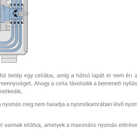
ül belép egy cellába, amíg a hátsó lapát el nem éri 
mennyiséget. Ahogy a cella távolodik a bemeneti nyílást
melkedik.
n a nyomás meg nem haladja a nyomókamrában lévő nyomás
l vannak ellátva, amelyek a maximális nyomás elérés