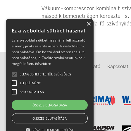
Vákuum-kompresszor kombinált szivat
második bemeneti ágon keresztül is.
×
cellaszegmensre van a fő szívónyíl
Ez a weboldal sütiket használ
befolyásolható.
Ez a weboldal sütiket használ a felhasználói
élmény javítása érdekében. A weboldalunk
használatával Ön hozzájárul az összes süti
használatához, a Cookie szabályzatunknak
megfelelően.
Bővebben
Megközelítés
Adatkezelési tájékoztató
Kapcsolat
ELENGEDHETETLENÜL SZÜKSÉGES
TELJESÍTMÉNY
IMEX-csoport
BESOROLATLAN
ÖSSZES ELFOGADÁSA
ÖSSZES ELUTASÍTÁSA
RÉSZLETEK MEGJELENÍTÉSE