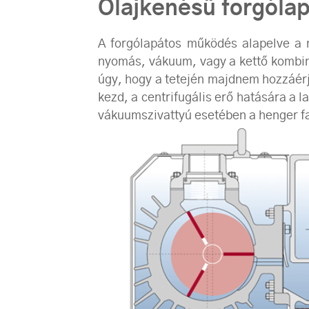
Olajkenésű forgóla
A forgólapátos működés alapelve a ny
nyomás, vákuum, vagy a kettő kombiná
úgy, hogy a tetején majdnem hozzáérje
kezd, a centrifugális erő hatására a 
vákuumszivattyú esetében a henger fala