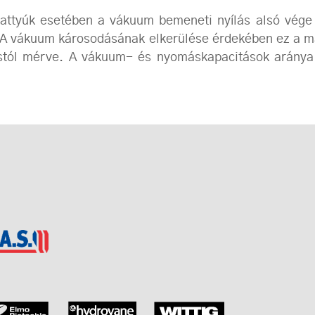
tyúk esetében a vákuum bemeneti nyílás alsó vége el
 A vákuum károsodásának elkerülése érdekében ez a má
ástól mérve. A vákuum- és nyomáskapacitások aránya