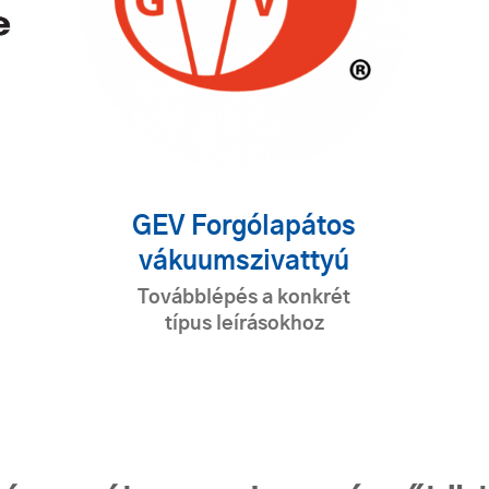
GEV Forgólapátos
vákuumszivattyú
Továbblépés a konkrét
típus leírásokhoz