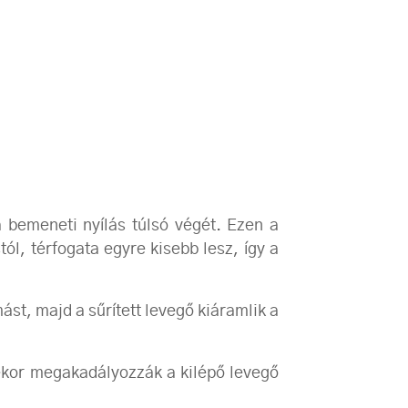
a bemeneti nyílás túlsó végét. Ezen a
ól, térfogata egyre kisebb lesz, így a
t, majd a sűrített levegő kiáramlik a
ekor megakadályozzák a kilépő levegő