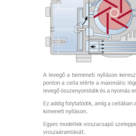
A levegő a bemeneti nyíláson kereszt
ponton a cella elérte a maximális lég
levegő összenyomódik és a nyomás e
Ez addig folytatódik, amíg a cellába
kimeneti nyíláson.
Egyes modellek visszacsapó szeleppe
visszaáramlását.