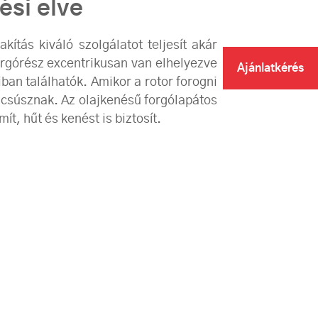
ési elve
ítás kiváló szolgálatot teljesít akár
orgórész excentrikusan van elhelyezve
Ajánlatkérés
ban találhatók. Amikor a rotor forogni
z csúsznak. Az olajkenésű forgólapátos
t, hűt és kenést is biztosít.