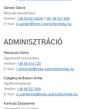
Sándor Dávid
Műszaki koordinátor
Telefon:
+36 30 931 0026
//
06-56 521 049
E-mail:
d.sandor@imex.szerviztechnika.hu
ADMINISZTRÁCIÓ
Petróczki Ildikó
Ügyvezető asszisztens
Telefon:
+36 56 514 720
E-mail:
i.petroczki@imex.szerviztechnika.hu
Czégényné Bubori Anita
Ügyfélmenedzser
Telefon:
+36 56 521 050
E-mail:
a.czegenyne@imex.szerviztechnika.hu
Karkusz Zsuzsanna