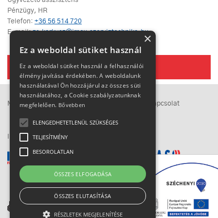
Ügyvezető asszisztens
Pénzügy, HR
Telefon:
+36 56 514 720
E-mail:
zs.karkusz@imex.szerviztechnika.hu
×
Ez a weboldal sütiket használ
Ez a weboldal sütiket használ a felhasználói
Rólunk
élmény javítása érdekében. A weboldalunk
használatával Ön hozzájárul az összes süti
használatához, a Cookie szabályzatunknak
Megközelítés
Adatkezelési tájékoztató
Kapcsolat
megfelelően.
Bővebben
ELENGEDHETETLENÜL SZÜKSÉGES
IMEX-csoport
TELJESÍTMÉNY
BESOROLATLAN
ÖSSZES ELFOGADÁSA
ÖSSZES ELUTASÍTÁSA
RÉSZLETEK MEGJELENÍTÉSE