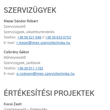
SZERVIZÜGYEK
Mezei Sándor Róbert
Szervizvezető
Szervizügyek, alkatrészrendelés
Telefon:
+36 56 521 049
//
+36 30 633 0753
E-mail:
r.mezei@imex.szerviztechnika.hu
Csibrány Gábor
Műhelyvezető
Szervizügyek, javítások
Telefon:
+36 30 011 1192
E-mail:
g.csibrany@imex.szerviztechnika.hu
ÉRTÉKESÍTÉSI PROJEKTEK
Kocsi Zsolt
Üzletágvezető - Értékesítés