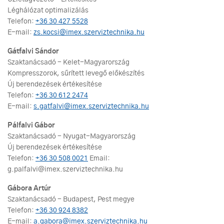
Léghálózat optimalizálás
Telefon:
+36 30 427 5528
E-mail:
zs.kocsi@imex.szerviztechnika.hu
Gátfalvi Sándor
Szaktanácsadó - Kelet-Magyarország
Kompresszorok, sűrített levegő előkészítés
Új berendezések értékesítése
Telefon:
+36 30 612 2474
E-mail:
s.gatfalvi@imex.szerviztechnika.hu
Pálfalvi Gábor
Szaktanácsadó - Nyugat-Magyarország
Új berendezések értékesítése
Telefon:
+36 30 508 0021
Email:
g.palfalvi@imex.szerviztechnika.hu
Gábora Artúr
Szaktanácsadó - Budapest, Pest megye
Telefon:
+36 30 924 8382
E-mail:
a.gabora@imex.szerviztechnika.hu