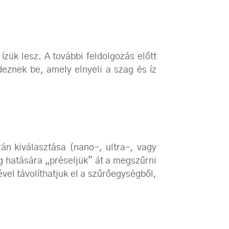
zük lesz. A további feldolgozás előtt
deznek be, amely elnyeli a szag és íz
án kiválasztása (nano-, ultra-, vagy
 hatására „préseljük” át a megszűrni
el távolíthatjuk el a szűrőegységből,