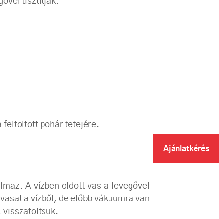
vel tisztítják.
feltöltött pohár tetejére.
Ajánlatkérés
lmaz. A vízben oldott vas a levegővel
 vasat a vízből, de előbb vákuumra van
 visszatöltsük.