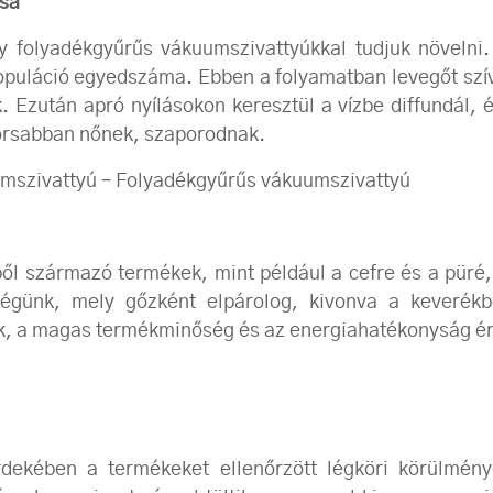
ása
y folyadékgyűrűs vákuumszivattyúkkal tudjuk növelni
opuláció egyedszáma. Ebben a folyamatban levegőt szív
. Ezután apró nyílásokon keresztül a vízbe diffundál,
yorsabban nőnek, szaporodnak.
umszivattyú – Folyadékgyűrűs vákuumszivattyú
l származó termékek, mint például a cefre és a püré,
égünk, mely gőzként elpárolog, kivonva a keverékb
ik, a magas termékminőség és az energiahatékonyság é
dekében a termékeket ellenőrzött légköri körülmény