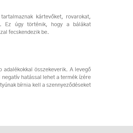
 tartalmaznak kártevőket, rovarokat,
t. Ez úgy történik, hogy a bálákat
zzal fecskendezik be.
b adalékokkal összekeverik. A levegő
 negatív hatással lehet a termék ízére
tyúnak bírnia kell a szennyeződéseket