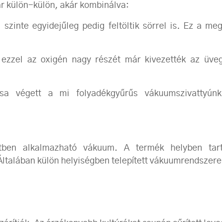
r külön-külön, akár kombinálva:
l szinte egyidejűleg pedig feltöltik sörrel is. Ez a 
ezzel az oxigén nagy részét már kivezették az üve
ása végett a mi folyadékgyűrűs vákuumszivattyún
ben alkalmazható vákuum. A termék helyben tart
 Általában külön helyiségben telepített vákuumrendszere