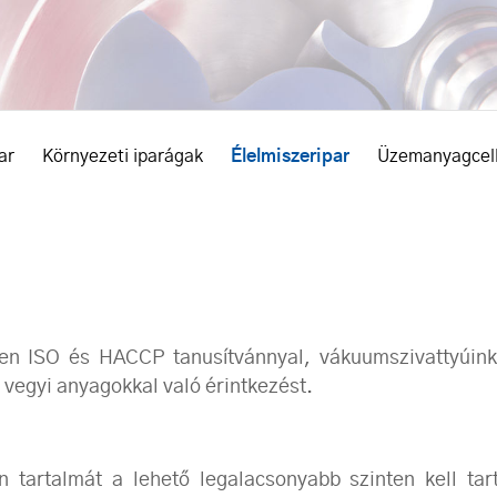
ar
Környezeti iparágak
Élelmiszeripar
Üzemanyagcel
en ISO és HACCP tanusítvánnyal, vákuumszivattyúink
, vegyi anyagokkal való érintkezést.
 tartalmát a lehető legalacsonyabb szinten kell tart