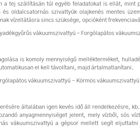
a tej szállításán túl egyéb feladatokat is ellát, mint 
s és oldalcsatornás szivattyúk olajkenés mentes üze
únak vízellátásra sincs szüksége, opcióként frekvenciavá
lyadékgyűrűs vákuumszivattyú – Forgólapátos vákuumsz
golása is komoly mennyiségű mellékterméket, hulladéko
tomatikusan el kell távolítani, majd ártalmatlanítani.
orgólapátos vákuumszivattyú - Körmös vákuumszivattyú
résére általában igen kevés idő áll rendelkezésre, k
zandó anyagmennyiséget jelent, mely vízből, sós vízbő
nás vákuumszivattyú a gépsor mellett segít eljuttatn