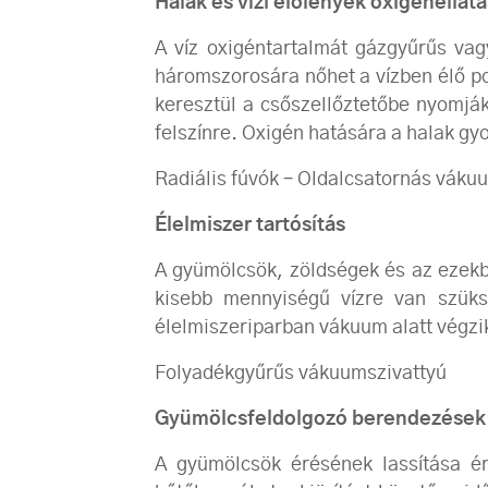
Halak és vízi élőlények oxigénellát
A víz oxigéntartalmát gázgyűrűs vag
háromszorosára nőhet a vízben élő p
keresztül a csőszellőztetőbe nyomják
felszínre. Oxigén hatására a halak g
Radiális fúvók – Oldalcsatornás váku
Élelmiszer tartósítás
A gyümölcsök, zöldségek és az ezekbő
kisebb mennyiségű vízre van szüks
élelmiszeriparban vákuum alatt végz
Folyadékgyűrűs vákuumszivattyú
Gyümölcsfeldolgozó berendezések
A gyümölcsök érésének lassítása ér