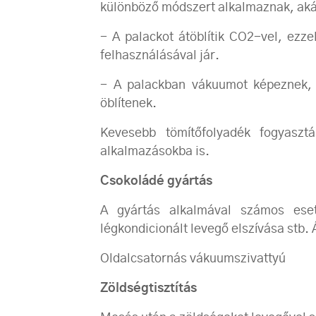
különböző módszert alkalmaznak, aká
- A palackot átöblítik CO2-vel, ezze
felhasználásával jár.
- A palackban vákuumot képeznek, 
öblítenek.
Kevesebb tömítőfolyadék fogyaszt
alkalmazásokba is.
Csokoládé gyártás
A gyártás alkalmával számos eset
légkondicionált levegő elszívása stb.
Oldalcsatornás vákuumszivattyú
Zöldségtisztítás