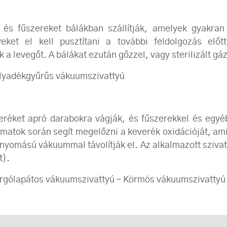
t és fűszereket bálákban szállítják, amelyek gyakran
ket el kell pusztítani a további feldolgozás előt
 a levegőt. A bálákat ezután gőzzel, vagy sterilizált gá
olyadékgyűrűs vákuumszivattyú
veréket apró darabokra vágják, és fűszerekkel és egyé
yamatok során segít megelőzni a keverék oxidációját, ami
 nyomású vákuummal távolítják el. Az alkalmazott szivat
t).
rgólapátos vákuumszivattyú – Körmös vákuumszivattyú