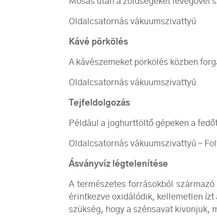
Mosás után a zöldségeket levegővel szá
Oldalcsatornás vákuumszivattyú
Kávé pörkölés
A kávészemeket pörkölés közben forg
Oldalcsatornás vákuumszivattyú
Tejfeldolgozás
Például a joghurttöltő gépeken a fedőt
Oldalcsatornás vákuumszivattyú – Fo
Ásványvíz légtelenítése
A természetes forrásokból származó á
érintkezve oxidálódik, kellemetlen íz
szükség, hogy a szénsavat kivonjuk, m