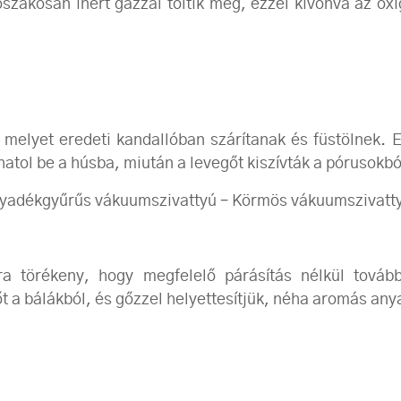
őszakosan inert gázzal töltik meg, ezzel kivonva az ox
 melyet eredeti kandallóban szárítanak és füstölnek. E
tol be a húsba, miután a levegőt kiszívták a pórusokbó
lyadékgyűrűs vákuumszivattyú – Körmös vákuumszivatt
 törékeny, hogy megfelelő párásítás nélkül tovább
t a bálákból, és gőzzel helyettesítjük, néha aromás any