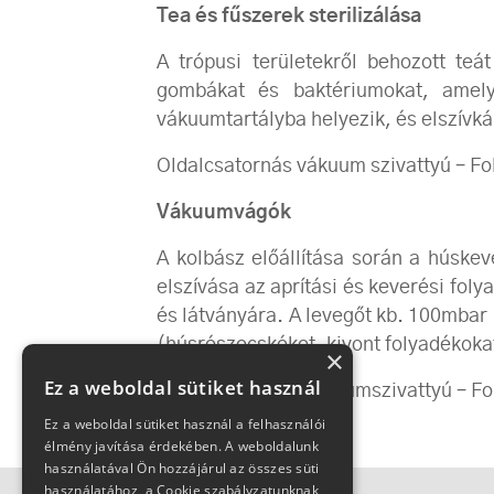
Tea és fűszerek sterilizálása
A trópusi területekről behozott teá
gombákat és baktériumokat, amelye
vákuumtartályba helyezik, és elszívkák
Oldalcsatornás vákuum szivattyú – F
Vákuumvágók
A kolbász előállítása során a húske
elszívása az aprítási és keverési fol
és látványára. A levegőt kb. 100mbar
(húsrészecskéket, kivont folyadékoka
×
Ez a weboldal sütiket használ
Folyadékgyűrűs vákuumszivattyú – Fo
Ez a weboldal sütiket használ a felhasználói
élmény javítása érdekében. A weboldalunk
használatával Ön hozzájárul az összes süti
használatához, a Cookie szabályzatunknak