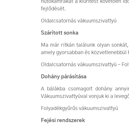
hűtőkamrákat a kiürítést követően id
fejlődését.
Oldalcsatornás vákuumszivattyú
Szárított sonka
Ma már ritkán találunk olyan sonkát,
amely gyorsabban és közvetlenebbül ha
Oldalcsatornás vákuumszivattyú – Fo
Dohány párásítása
A bálákba csomagolt dohány annyira
Vákuumszivattyúval vonjuk ki a levegő
Folyadékgyűrűs vákuumszivattyú
Fejési rendszerek