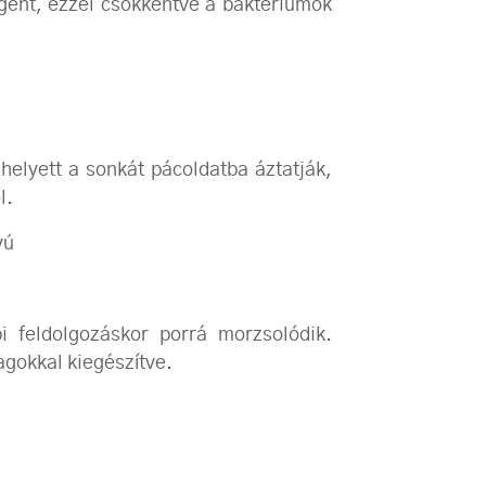
igént, ezzel csökkentve a baktériumok
helyett a sonkát pácoldatba áztatják,
l.
yú
i feldolgozáskor porrá morzsolódik.
agokkal kiegészítve.