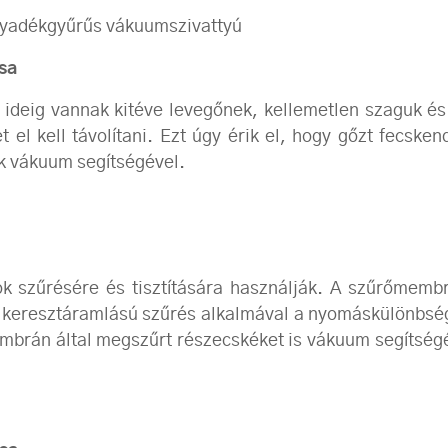
lyadékgyűrűs vákuumszivattyú
sa
eig vannak kitéve levegőnek, kellemetlen szaguk és í
 el kell távolítani. Ezt úgy érik el, hogy gőzt fecsken
ák vákuum segítségével.
k szűrésére és tisztítására használják. A szűrőmembr
A keresztáramlású szűrés alkalmával a nyomáskülönbség
brán által megszűrt részecskéket is vákuum segítségév