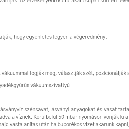
rítják. Az érzékenyebb kultúrákat csupán sűrített levegő
atják, hogy egyenletes legyen a végeredmény.
 vákuummal fogják meg, választják szét, pozícionálják a 
lyadékgyűrűs vákuumszivattyú
sványvíz szénsavat, ásványi anyagokat és vasat tarta
t adva a víznek. Körülbelül 50 mbar nyomáson vonják ki a
ajd vastalanítás után ha buborékos vizet akarunk kapni,