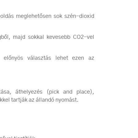
megoldás meglehetősen sok szén-dioxid
gből, majd sokkal kevesebb CO2-vel
k előnyös választás lehet ezen az
ása, áthelyezés (pick and place),
kkel tartják az állandó nyomást.