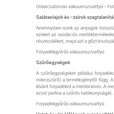
Oldalcsatornás vákuumszivattyú – Fo
Salátaolajok és -zsírok szagtalanítá
Amennyiben ezek az anyagok hosszú id
ezeket az oxidációs melléktermékeket
részecskéket, majd azt a gőzt kiszívj
Folyadékgyűrűs vákuumszivattyú
Szűrőegységek
A szűrőegységeket például folyadéko
mikroszűrő) a termékigénytől függ. 
kívánt folyadékot a membránon. A mem
ezzel javítva a szűrés hatékonyságát.
Folyadékgyűrűs vákuumszivattyú