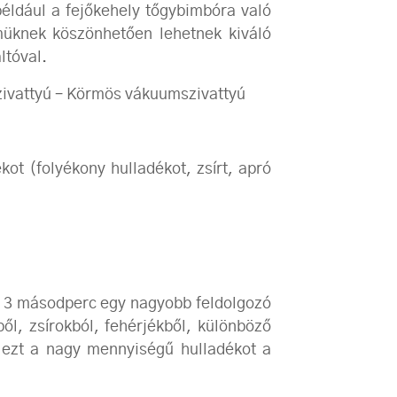
például a fejőkehely tőgybimbóra való
müknek köszönhetően lehetnek kiváló
ltóval.
ivattyú – Körmös vákuumszivattyú
t (folyékony hulladékot, zsírt, apró
b. 3 másodperc egy nagyobb feldolgozó
l, zsírokból, fehérjékből, különböző
i ezt a nagy mennyiségű hulladékot a