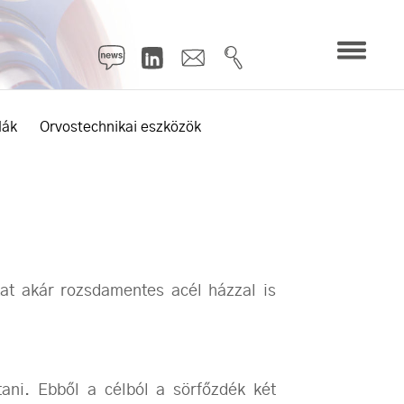
lák
Orvostechnikai eszközök
at akár rozsdamentes acél házzal is
ani. Ebből a célból a sörfőzdék két