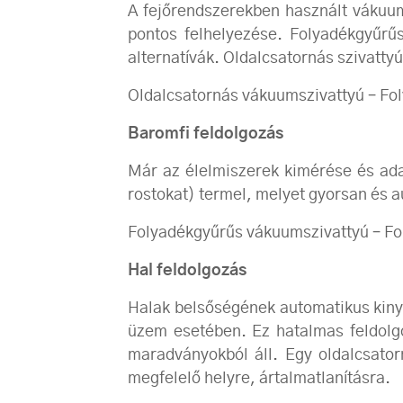
A fejőrendszerekben használt vákuum 
pontos felhelyezése. Folyadékgyűrű
alternatívák. Oldalcsatornás szivatty
Oldalcsatornás vákuumszivattyú – Fo
Baromfi feldolgozás
Már az élelmiszerek kimérése és ada
rostokat) termel, melyet gyorsan és au
Folyadékgyűrűs vákuumszivattyú – F
Hal feldolgozás
Halak belsőségének automatikus kinye
üzem esetében. Ez hatalmas feldolgo
maradványokból áll. Egy oldalcsator
megfelelő helyre, ártalmatlanításra.