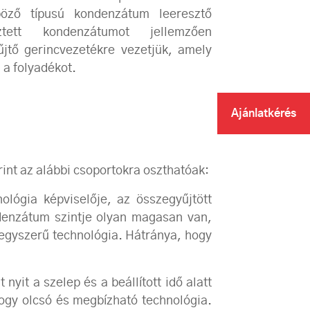
öző típusú kondenzátum leeresztő
tett kondenzátumot jellemzően
tő gerincvezetékre vezetjük, amely
l a folyadékot.
Ajánlatkérés
int az alábbi csoportokra oszthatóak:
lógia képviselője, az összegyűjtött
denzátum szintje olyan magasan van,
 egyszerű technológia. Hátránya, hogy
 nyit a szelep és a beállított idő alatt
hogy olcsó és megbízható technológia.