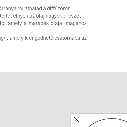
 irányából áthalad a diffúzoron
öltet elnyeli az olaj nagyobb részét
ató, amely a maradék olajat magához
 mg/l, amely kiengedhető csatornába az