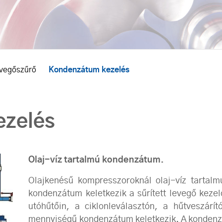
vegőszűrő
Kondenzátum kezelés
ezelés
Olaj-víz tartalmú kondenzátum.
Olajkenésű kompresszoroknál olaj-víz tartalm
kondenzátum keletkezik a sűrített levegő kez
utóhűtőin, a ciklonleválasztón, a hűtveszárí
mennyiségű kondenzátum keletkezik. A kondenz