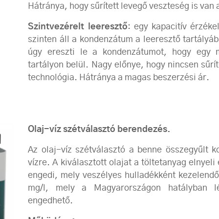
Hátránya, hogy sűrített levegő veszteség is van a
Szintvezérelt leeresztő
: egy kapacitív érzéke
szinten áll a kondenzátum a leeresztő tartályába
úgy ereszti le a kondenzátumot, hogy egy 
tartályon belül. Nagy előnye, hogy nincsen sűrí
technológia. Hátránya a magas beszerzési ár.
Olaj-víz szétválasztó berendezés.
Az olaj-víz szétválasztó a benne összegyűlt k
vízre. A kiválasztott olajat a töltetanyag elnyel
engedi, mely veszélyes hulladékként kezelendő. 
mg/l, mely a Magyarországon hatályban lé
engedhető.