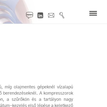
ú, míg olajmentes gépeknél vízalapú
elő berendezéseknél. A kompresszorok
tón, a szűrőkön és a tartályon nagy
átum-kezelés első lépése a keletkező