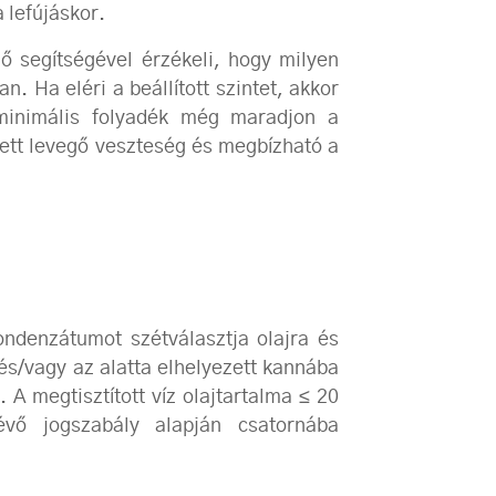
 lefújáskor.
lő segítségével érzékeli, hogy milyen
n. Ha eléri a beállított szintet, akkor
minimális folyadék még maradjon a
tett levegő veszteség és megbízható a
ondenzátumot szétválasztja olajra és
i és/vagy az alatta elhelyezett kannába
A megtisztított víz olajtartalma ≤ 20
vő jogszabály alapján csatornába