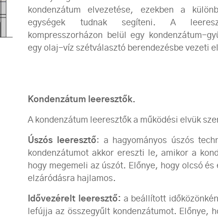
kondenzátum elvezetése, ezekben a különb
egységek tudnak segíteni. A leeresz
kompresszorházon belül egy kondenzátum-gyűj
egy olaj-víz szétválasztó berendezésbe vezeti e
Kondenzátum leeresztők.
A kondenzátum leeresztők a működési elvük szer
Úszós leeresztő
: a hagyományos úszós techno
kondenzátumot akkor ereszti le, amikor a kon
hogy megemeli az úszót. Előnye, hogy olcsó és
elzáródásra hajlamos.
Idővezérelt leeresztő:
a beállított időközönként
lefújja az összegyűlt kondenzátumot. Előnye, 