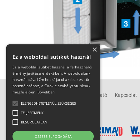
×
Ez a weboldal sütiket használ
Ez a weboldal sütiket használ a felhasználói
élmény javítása érdekében. A weboldalunk
használatával Ön hozzájárul az összes süti
használatához, a Cookie szabályzatunknak
megfelelően.
Bővebben
Megközelítés
Adatkezelési tájékoztató
Kapcsolat
ELENGEDHETETLENÜL SZÜKSÉGES
TELJESÍTMÉNY
IMEX-csoport
BESOROLATLAN
ÖSSZES ELFOGADÁSA