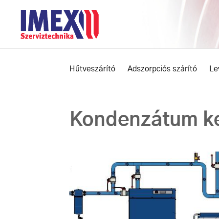
Hűtveszárító
Adszorpciós szárító
Le
Kondenzátum k