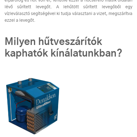
elpárolog és hőt von el, lehűtve ezzel a hőcserélő másik oldalán
lévő sűrített levegőt. A lehűtött sűrített levegőből egy
vízleválasztó segítségével ki tudja választani a vizet, megszárítva
ezzel a levegőt.
Milyen hűtveszárítók
kaphatók kínálatunkban?