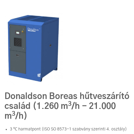
Donaldson Boreas hűtveszárító
3
család (1.260 m
/h - 21.000
3
m
/h)
3 ℃ harmatpont (ISO SO 8573-1 szabvány szerinti 4. osztály)