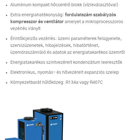
Alumínium kompakt hőcserélő blokk (vízleválasztóval)
Extra energiahatékonyság:
fordulatszám szabályzós
kompresszor és ventilátor
amelyet a mikroprocesszoros
vezérlés irányít
Érintőkijelzős vezérlés: üzemi paraméterek felügyelete,
szervizüzenetek, hibajelzések, hibatörténet,
üzemóraszámláló és adatok az energiatakarékos üzemről
Energiatakarékos szintvezérelt kondenzátum leeresztők
Elektronikus, nyomás- és hővezérelt expanziós szelep
Környezetbarát hűtőközeg: R134a vagy R407C