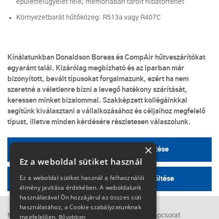
épületfelügyelet felé; memóriában tárolt hibatörténet
Környezetbarát hűtőközeg: R513a vagy R407C
Kínálatunkban Donaldson Boreas és CompAir hűtveszárítókat
egyaránt talál. Kizárólag megbízható és az iparban már
bizonyított, bevált típusokat forgalmazunk, ezért ha nem
szeretné a véletlenre bízni a levegő hatékony szárítását,
keressen minket bizalommal. Szakképzett kollégáinkkal
segítünk kiválasztani a vállalkozásához és céljaihoz megfelelő
típust, illetve minden kérdésére részletesen válaszolunk.
×
CompAir hűtveszárító műszaki adatok letöltése
Ez a weboldal sütiket használ
Ez a weboldal sütiket használ a felhasználói
Donaldson hűtveszárító műszaki adatok letöltése
élmény javítása érdekében. A weboldalunk
használatával Ön hozzájárul az összes süti
használatához, a Cookie szabályzatunknak
Megközelítés
Adatkezelési tájékoztató
Kapcsolat
megfelelően.
Bővebben