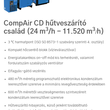
CompAir CD hűtveszárító
3
3
család (24 m
/h - 11.520 m
h)
/
3 ℃ harmatpont (ISO SO 8573-1 szabvány szerinti 4. osztály)
Kompakt hőcserélő blokk (vízleválasztóval)
Energiatakarékos on-off mód kis terhelésnél, valamint
fordulatszám szabályzós ventilátor
Elfagyás-gátló vezérlés
3
480 m
/h méretig programozható elektronikus kondenzátum
leeresztővel szerelve a minimális levegőveszteség érdekében
3
600 m
/h mérettől veszteségmentes szintvezérelt
kondenzátum leeresztővel szerelve
Hűtveszárító hibajelzés, külső jelként továbbítható