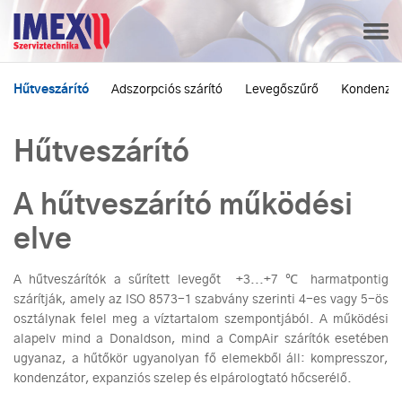
Hűtveszárító
Adszorpciós szárító
Levegőszűrő
Kondenzát
Hűtveszárító
A hűtveszárító működési
elve
A hűtveszárítók a sűrített levegőt +3...+7 ℃
harmatpontig
szárítják, amely az ISO 8573-1 szabvány szerinti 4-es vagy 5-ös
osztálynak felel meg a víztartalom szempontjából. A működési
alapelv mind a Donaldson, mind a CompAir szárítók esetében
ugyanaz, a hűtőkör ugyanolyan fő elemekből áll: kompresszor,
kondenzátor, expanziós szelep és elpárologtató hőcserélő.