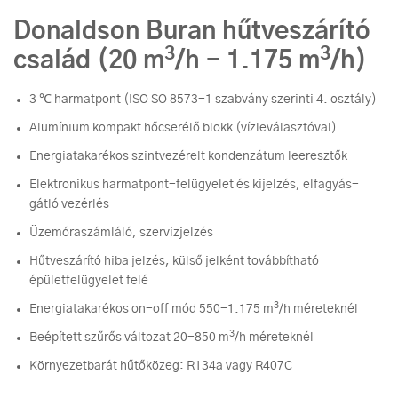
Donaldson Buran hűtveszárító
3
3
család (20 m
/h - 1.175 m
/h)
3 ℃ harmatpont (ISO SO 8573-1 szabvány szerinti 4. osztály)
Alumínium kompakt hőcserélő blokk (vízleválasztóval)
Energiatakarékos szintvezérelt kondenzátum leeresztők
Elektronikus harmatpont-felügyelet és kijelzés, elfagyás-
gátló vezérlés
Üzemóraszámláló, szervizjelzés
Hűtveszárító hiba jelzés, külső jelként továbbítható
épületfelügyelet felé
3
Energiatakarékos on-off mód 550-1.175 m
/h méreteknél
3
Beépített szűrős változat 20-850 m
/h méreteknél
Környezetbarát hűtőközeg: R134a vagy R407C