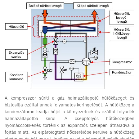
A kompresszor sűríti a gáz halmazállapotú hűtőközeget és
biztosítja ezáltal annak folyamatos keringetését. A hűtőközeg a
kondenzátoron leadja hőjét a környezetnek és ezáltal folyadék
halmazállapotba kerül. A cseppfolyós hűtőközegben
nyomáscsökkenés történik az expanziós szelepen áthaladva a
fojtás miatt. Az elpárologtató hőcserélőbe kerülve a hűtőközeg