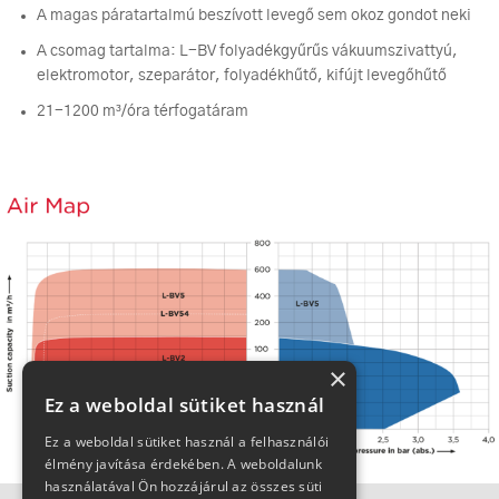
A magas páratartalmú beszívott levegő sem okoz gondot neki
A csomag tartalma: L-BV folyadékgyűrűs vákuumszivattyú,
elektromotor, szeparátor, folyadékhűtő, kifújt levegőhűtő
21-1200 m³/óra térfogatáram
×
Ez a weboldal sütiket használ
Ez a weboldal sütiket használ a felhasználói
élmény javítása érdekében. A weboldalunk
használatával Ön hozzájárul az összes süti