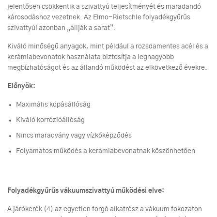
jelentősen csökkentik a szivattyú teljesítményét és maradandó
károsodáshoz vezetnek. Az Elmo-Rietschle folyadékgyűrűs
szivattyúi azonban „állják a sarat”.
Kiváló minőségű anyagok, mint például a rozsdamentes acél és a
kerámiabevonatok használata biztosítja a legnagyobb
megbízhatóságot és az állandó működést az elkövetkező évekre.
Előnyök:
Maximális kopásállóság
Kiváló korrózióállóság
Nincs maradvány vagy vízkőképződés
Folyamatos működés a kerámiabevonatnak köszönhetően
Folyadékgyűrűs vákuumszivattyú működési elve:
A járókerék (4) az egyetlen forgó alkatrész a vákuum fokozaton