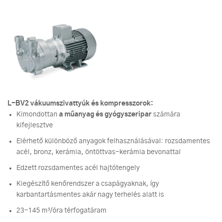
L-BV2 vákuumszivattyúk és kompresszorok:
Kimondottan
a műanyag és gyógyszeripar
számára
kifejlesztve
Elérhető különböző anyagok felhasználásával: rozsdamentes
acél, bronz, kerámia, öntöttvas-kerámia bevonattal
Edzett rozsdamentes acél hajtótengely
Kiegészítő kenőrendszer a csapágyaknak, így
karbantartásmentes akár nagy terhelés alatt is
23-145 m³/óra térfogatáram