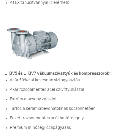
ATEX tanúsítvánnyal is elérhető
L-BV5 és L-BV7 vákuumszivattyúk és kompresszorok:
Akár 50%-al kevesebb vízfogyasztás
Akár rozsdamentes acél szivíttyúházzal
Extrém alacsony zajszint
Tartós a kerámiabevonatoknak köszönhetően
Edzett rozsdamentes acél hajtótengely
Premium minőségi csapágyazás