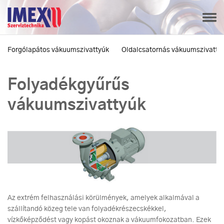
Forgólapátos vákuumszivattyúk
Oldalcsatornás vákuumszivattyú
Folyadékgyűrűs
vákuumszivattyúk
Az extrém felhasználási körülmények, amelyek alkalmával a
szállítandó közeg tele van folyadékrészecskékkel,
vízkőképződést vagy kopást okoznak a vákuumfokozatban. Ezek