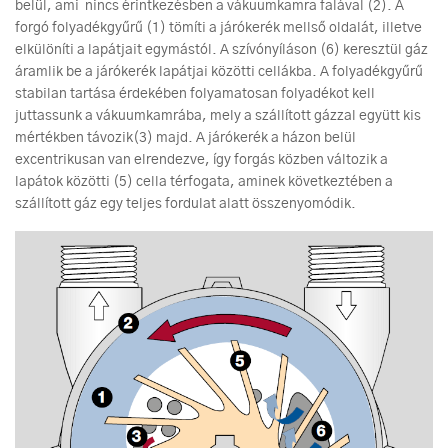
belül, ami nincs érintkezésben a vákuumkamra falával (2). A
forgó folyadékgyűrű (1) tömíti a járókerék mellső oldalát, illetve
elkülöníti a lapátjait egymástól. A szívónyíláson (6) keresztül gáz
áramlik be a járókerék lapátjai közötti cellákba. A folyadékgyűrű
stabilan tartása érdekében folyamatosan folyadékot kell
juttassunk a vákuumkamrába, mely a szállított gázzal együtt kis
mértékben távozik(3) majd. A járókerék a házon belül
excentrikusan van elrendezve, így forgás közben változik a
lapátok közötti (5) cella térfogata, aminek következtében a
szállított gáz egy teljes fordulat alatt összenyomódik.