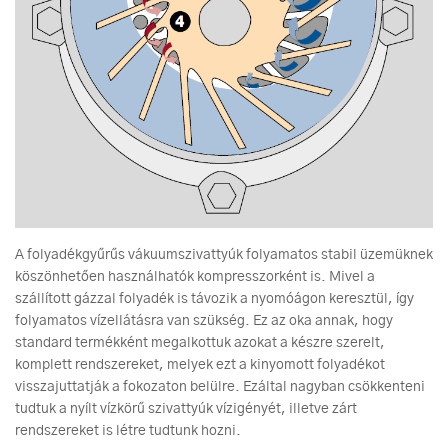
A folyadékgyűrűs vákuumszivattyúk folyamatos stabil üzemüknek
köszönhetően használhatók kompresszorként is. Mivel a
szállított gázzal folyadék is távozik a nyomóágon keresztül, így
folyamatos vízellátásra van szükség. Ez az oka annak, hogy
standard termékként megalkottuk azokat a készre szerelt,
komplett rendszereket, melyek ezt a kinyomott folyadékot
visszajuttatják a fokozaton belülre. Ezáltal nagyban csökkenteni
tudtuk a nyílt vízkörű szivattyúk vízigényét, illetve zárt
rendszereket is létre tudtunk hozni.