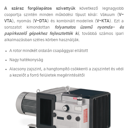
A száraz forgólapátos szivattyúk
következő legnagyobb
csoportja szintén minden működési típust kínál: Vákuum (
V-
VTA
), nyomás (
V-DTA
) és kombinált modellek (
V-KTA
). Ezt a
sorozatot kimondottan
folyamatos üzemű nyomda- és
papírkezelő gépekhez fejlesztették ki
, továbbá számos ipari
alkalmazásban széles körben használják.
A rotor mindkét oldalán csapággyal ellátott
Nagy hatékonyság
Alacsony zajszint, a hangtompító csökkenti a zajszintet és védi
a kezelőt a forró felületek megérintésétől