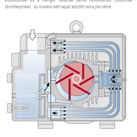
kidobódnak és a henger falának belső felületéhez csúsznak
(érintkeznek). Ily módon két lapát között cella jön létre.