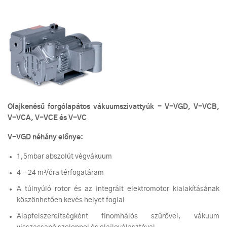
Olajkenésű forgólapátos vákuumszivattyúk - V-VGD, V-VCB,
V-VCA, V-VCE és V-VC
V-VGD néhány előnye:
1,5mbar abszolút végvákuum
4 - 24 m³/óra térfogatáram
A túlnyúló rotor és az integrált elektromotor kialakításának
köszönhetően kevés helyet foglal
Alapfelszereltségként finomhálós szűrővel, vákuum