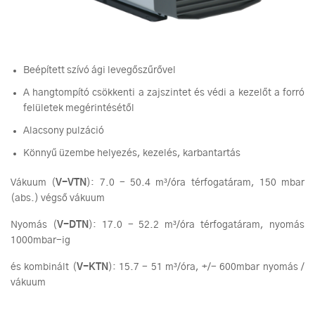
Beépített szívó ági levegőszűrővel
A hangtompító csökkenti a zajszintet és védi a kezelőt a forró
felületek megérintésétől
Alacsony pulzáció
Könnyű üzembe helyezés, kezelés, karbantartás
Vákuum (
V-VTN
): 7.0 - 50.4 m³/óra térfogatáram, 150 mbar
(abs.) végső vákuum
Nyomás (
V-DTN
): 17.0 - 52.2 m³/óra térfogatáram, nyomás
1000mbar-ig
és kombinált (
V-KTN
): 15.7 - 51 m³/óra, +/- 600mbar nyomás /
vákuum