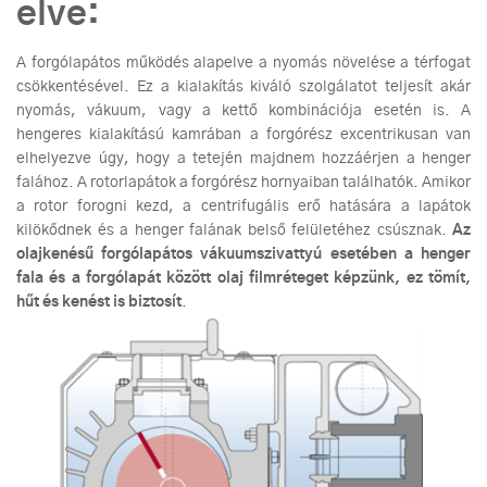
elve:
A forgólapátos működés alapelve a nyomás növelése a térfogat
csökkentésével. Ez a kialakítás kiváló szolgálatot teljesít akár
nyomás, vákuum, vagy a kettő kombinációja esetén is. A
hengeres kialakítású kamrában a forgórész excentrikusan van
elhelyezve úgy, hogy a tetején majdnem hozzáérjen a henger
falához. A rotorlapátok a forgórész hornyaiban találhatók. Amikor
a rotor forogni kezd, a centrifugális erő hatására a lapátok
kilökődnek és a henger falának belső felületéhez csúsznak.
Az
o
lajkenésű forgólapátos vákuumszivattyú esetében a henger
fala és a forgólapát között olaj filmréteget képzünk, ez tömít,
hűt és kenést is biztosít
.