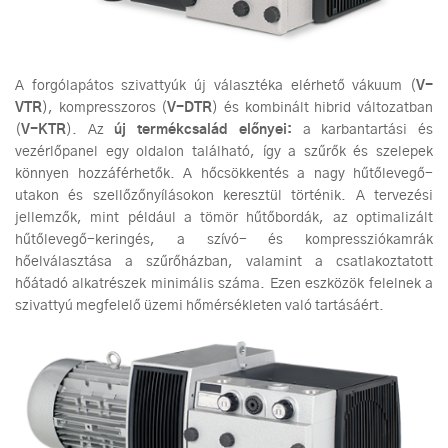
A forgólapátos szivattyúk új választéka elérhető vákuum (
V-
VTR
), kompresszoros (
V-DTR
) és kombinált hibrid változatban
(
V-KTR
). Az
új termékcsalád előnyei:
a karbantartási és
vezérlőpanel egy oldalon található, így a szűrők és szelepek
könnyen hozzáférhetők. A hőcsökkentés a nagy hűtőlevegő-
utakon és szellőzőnyílásokon keresztül történik. A tervezési
jellemzők, mint például a tömör hűtőbordák, az optimalizált
hűtőlevegő-keringés, a szívó- és kompressziókamrák
hőelválasztása a szűrőházban, valamint a csatlakoztatott
hőátadó alkatrészek minimális száma. Ezen eszközök felelnek a
szivattyú megfelelő üzemi hőmérsékleten való tartásáért.