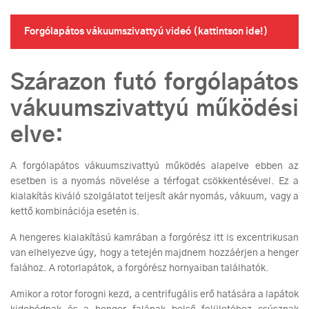
Forgólapátos vákuumszivattyú videó (kattintson ide!)
Szárazon futó forgólapátos
vákuumszivattyú működési
elve:
A forgólapátos vákuumszivattyú működés alapelve ebben az
esetben is a nyomás növelése a térfogat csökkentésével. Ez a
kialakítás kiváló szolgálatot teljesít akár nyomás, vákuum, vagy a
kettő kombinációja esetén is.
A hengeres kialakítású kamrában a forgórész itt is excentrikusan
van elhelyezve úgy, hogy a tetején majdnem hozzáérjen a henger
falához. A rotorlapátok, a forgórész hornyaiban találhatók.
Amikor a rotor forogni kezd, a centrifugális erő hatására a lapátok