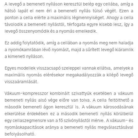
A levegő a bemeneti nyíláson keresztül belép egy cellába, amíg a
hátsó lapát el nem éri a bemeneti nyílás túlsó végét. Ezen a
ponton a cella elérte a maximális légmennyiséget. Ahogy a cella
távolodik a bemeneti nyílástól, térfogata egyre kisebb lesz, így a
levegő összenyomódik és a nyomás emelkedik.
Ez addig folytatódik, amíg a cellában a nyomás meg nem haladja
a nyomókamrában lévő nyomást, majd a sűrített levegő kiáramlik
a kimeneti nyíláson.
Egyes modellek visszacsapó szeleppel vannak ellátva, amelyek a
maximális nyomás elérésekor megakadályozzák a kilépő levegő
visszaáramlását.
Vákuum-kompresszor kombinált szivattyúk esetében a vákuum
bemeneti nyílás alsó vége előre van tolva. A cella feltölthető a
második bemeneti ágon keresztül is. A vákuum károsodásának
elkerülése érdekében ez a második bemeneti nyílás körülbelül
egy cellaszegmensre van a fő szívónyílástól mérve. A vákuum- és
nyomáskapacitások aránya a bemeneti nyílás megválasztásával
befolyásolható.