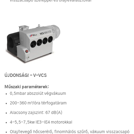
visszacsapó szeleppel és olajleválasztóval
ÚJDONSÁG! - V-VCS
Műszaki paraméterek:
0,5mbar abszolút végvákuum
200-360 m³/óra térfogatáram
Alacsony zajszint: 67 dB(A)
4-5,5-7,5kw IE3-IE4 motorokkal
Olaj/levegő hőcserélő, finomhálós szűrő, vákuum visszacsapó