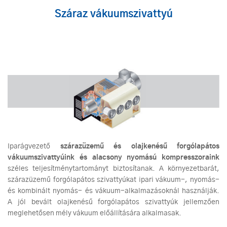
Száraz vákuumszivattyú
Iparágvezető
szárazüzemű és olajkenésű forgólapátos
vákuumszivattyúink és alacsony nyomású kompresszoraink
széles teljesítménytartományt biztosítanak. A környezetbarát,
szárazüzemű forgólapátos szivattyúkat ipari vákuum-, nyomás-
és kombinált nyomás- és vákuum-alkalmazásoknál használják.
A jól bevált olajkenésű forgólapátos szivattyúk jellemzően
meglehetősen mély vákuum előállítására alkalmasak.