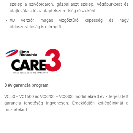
szelep a szívóoldalon, gázballaszt szelep, védőburkolat és
olajleválasztó az alapfelszereltség részeként
XD verzió: magas vízgőztűrő képesség és nagy
oldószerállóság is elérhető
3 év garancia program
VC 50 - VC1500 és VCS200 - VCS300 modellekre 3 év kiterjesztett
garancia lehetőség ingyenesen. Érdeklődjön kollégáinknál a
részletekért!