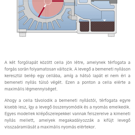
A két forgólapát között cella jön létre, amelynek térfogata a
forgás során folyamatosan változik. A levegő a bemeneti nyíláson
keresztül belép egy cellába, amíg a hátsó lapát el nem éri a
bemeneti nyílás túlsó végét. Ezen a ponton a cella elérte a
maximális légmennyiséget.
Ahogy a cella távolodik a bemeneti nyílástól, térfogata egyre
kisebb lesz, így a levegő összenyomódik és a nyomás emelkedik.
Egyes modellek kilépőszelepekkel vannak felszerelve a kimeneti
nyílás mellett, amelyek megakadályozzák a kifújt levegő
visszaáramlását a maximális nyomás elértekor.