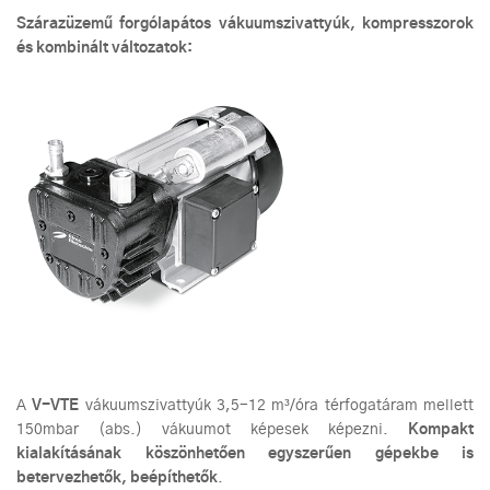
Szárazüzemű forgólapátos vákuumszivattyúk, kompresszorok
és kombinált változatok:
A
V-VTE
vákuumszivattyúk 3,5-12 m³/óra térfogatáram mellett
150mbar (abs.) vákuumot képesek képezni.
K
o
mpakt
kialakításának köszönhetően egyszerűen gépekbe is
betervezhetők, beépíthetők
.