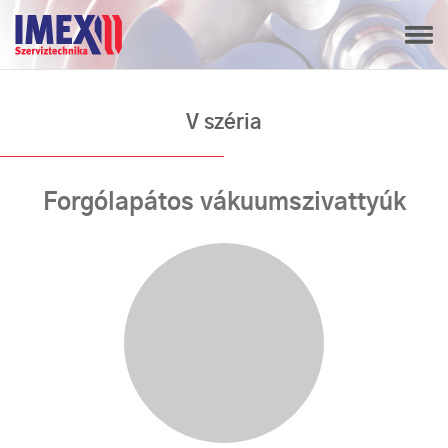
V széria
Forgólapátos vákuumszivattyúk