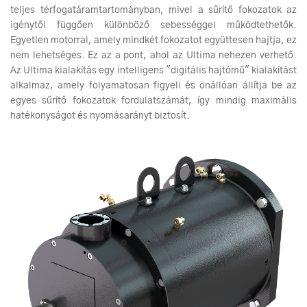
teljes térfogatáramtartományban, mivel a sűrítő fokozatok az
igénytől függően különböző sebességgel működtethetők.
Egyetlen motorral, amely mindkét fokozatot együttesen hajtja, ez
nem lehetséges. Ez az a pont, ahol az Ultima nehezen verhető.
Az Ultima kialakítás egy intelligens "digitális hajtómű" kialakítást
alkalmaz, amely folyamatosan figyeli és önállóan állítja be az
egyes sűrítő fokozatok fordulatszámát, így mindig maximális
hatékonyságot és nyomásarányt biztosít.