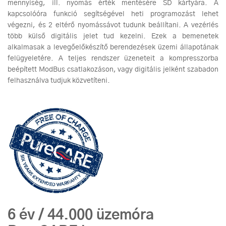
mennyiség, ill. nyomás érték mentésére SD kártyára. A
kapcsolóóra funkció segítségével heti programozást lehet
végezni, és 2 eltérő nyomássávot tudunk beállítani. A vezérlés
több külső digitális jelet tud kezelni. Ezek a bemenetek
alkalmasak a levegőelőkészítő berendezések üzemi állapotának
felügyeletére. A teljes rendszer üzeneteit a kompresszorba
beépített ModBus csatlakozáson, vagy digitális jelként szabadon
felhasználva tudjuk közvetíteni.
6 év / 44.000 üzemóra