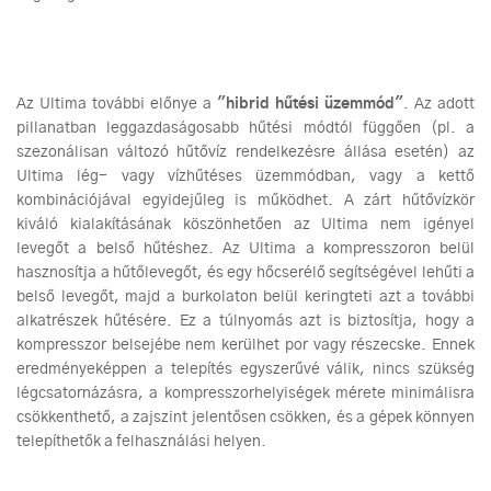
Az Ultima további előnye a
"hibrid hűtési üzemmód"
. Az adott
pillanatban leggazdaságosabb hűtési módtól függően (pl. a
szezonálisan változó hűtővíz rendelkezésre állása esetén) az
Ultima lég- vagy vízhűtéses üzemmódban, vagy a kettő
kombinációjával egyidejűleg is működhet. A zárt hűtővízkör
kiváló kialakításának köszönhetően az Ultima nem igényel
levegőt a belső hűtéshez. Az Ultima a kompresszoron belül
hasznosítja a hűtőlevegőt, és egy hőcserélő segítségével lehűti a
belső levegőt, majd a burkolaton belül keringteti azt a további
alkatrészek hűtésére. Ez a túlnyomás azt is biztosítja, hogy a
kompresszor belsejébe nem kerülhet por vagy részecske. Ennek
eredményeképpen a telepítés egyszerűvé válik, nincs szükség
légcsatornázásra, a kompresszorhelyiségek mérete minimálisra
csökkenthető, a zajszint jelentősen csökken, és a gépek könnyen
telepíthetők a felhasználási helyen.