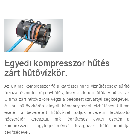
Egyedi kompresszor hűtés -
zárt hűtővízkör.
Az Ultima kompresszor fő alkatrészei mind vízhűtésesek: sűrítő
fokozat és motor köpenyhűtés, inverterek, utóhűtők. A hűtést az
Ultima zárt hűtővízköre végzi a beépített szivattyú segítségével.
A zárt hűtővízkörön elnyelt hőmennyiséget vízhűtéses Ultima
esetén a bevezetett hűtővízzel tudjuk elvezetni leválasztó
hőcserélőn keresztül, míg léghűtéses kivitel esetén a
kompresszor nagyteljesítményű levegő/víz hűtő modulja
segítségével.