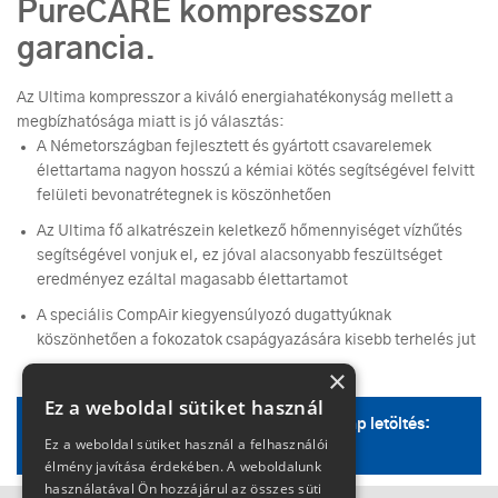
PureCARE kompresszor
garancia.
Az Ultima kompresszor a kiváló energiahatékonyság mellett a
megbízhatósága miatt is jó választás:
A Németországban fejlesztett és gyártott csavarelemek
élettartama nagyon hosszú a kémiai kötés segítségével felvitt
felületi bevonatrétegnek is köszönhetően
Az Ultima fő alkatrészein keletkező hőmennyiséget vízhűtés
segítségével vonjuk el, ez jóval alacsonyabb feszültséget
eredményez ezáltal magasabb élettartamot
A speciális CompAir kiegyensúlyozó dugattyúknak
köszönhetően a fokozatok csapágyazására kisebb terhelés jut
×
Ez a weboldal sütiket használ
CompAir Ultima kompresszor család adatlap letöltés:
Ez a weboldal sütiket használ a felhasználói
U75, U90, U110, U132, U160
élmény javítása érdekében. A weboldalunk
használatával Ön hozzájárul az összes süti