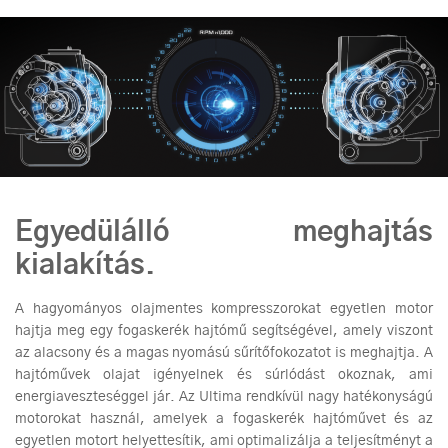
Egyedülálló meghajtás
kialakítás.
A hagyományos olajmentes kompresszorokat egyetlen motor
hajtja meg egy fogaskerék hajtómű segítségével, amely viszont
az alacsony és a magas nyomású sűrítőfokozatot is meghajtja. A
hajtóművek olajat igényelnek és súrlódást okoznak, ami
energiaveszteséggel jár. Az Ultima rendkívül nagy hatékonyságú
motorokat használ, amelyek a fogaskerék hajtóművet és az
egyetlen motort helyettesítik, ami optimalizálja a teljesítményt a