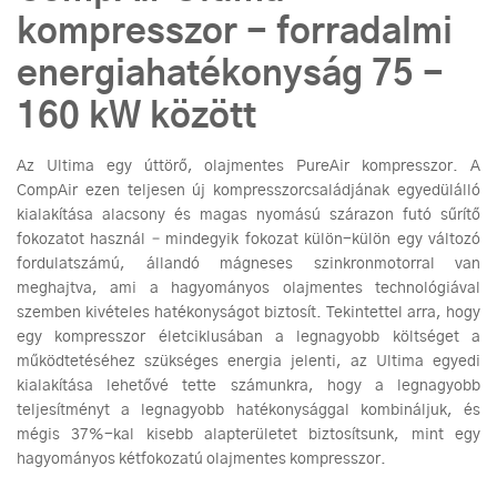
kompresszor - forradalmi
energiahatékonyság 75 -
160 kW között
Az Ultima egy úttörő, olajmentes PureAir kompresszor. A
CompAir ezen teljesen új kompresszorcsaládjának egyedülálló
kialakítása alacsony és magas nyomású szárazon futó sűrítő
fokozatot használ – mindegyik fokozat külön-külön egy változó
fordulatszámú, állandó mágneses szinkronmotorral van
meghajtva, ami a hagyományos olajmentes technológiával
szemben kivételes hatékonyságot biztosít. Tekintettel arra, hogy
egy kompresszor életciklusában a legnagyobb költséget a
működtetéséhez szükséges energia jelenti, az Ultima egyedi
kialakítása lehetővé tette számunkra, hogy a legnagyobb
teljesítményt a legnagyobb hatékonysággal kombináljuk, és
mégis 37%-kal kisebb alapterületet biztosítsunk, mint egy
hagyományos kétfokozatú olajmentes kompresszor.