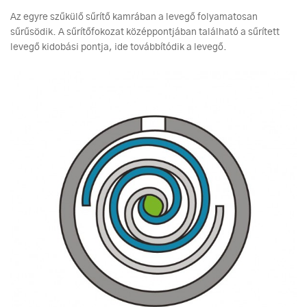
Az egyre szűkülő sűrítő kamrában a levegő folyamatosan
sűrűsödik. A sűrítőfokozat középpontjában található a sűrített
levegő kidobási pontja, ide továbbítódik a levegő.