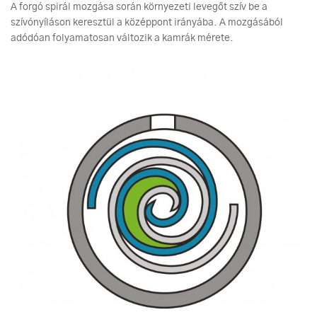
A forgó spirál mozgása során környezeti levegőt szív be a
szívónyíláson keresztül a középpont irányába. A mozgásából
adódóan folyamatosan változik a kamrák mérete.