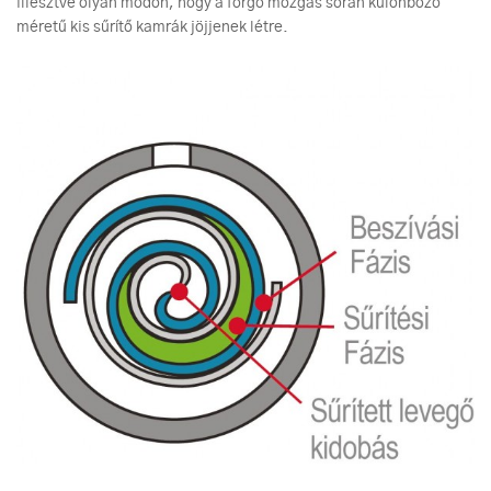
illesztve olyan módon, hogy a forgó mozgás során különböző
méretű kis sűrítő kamrák jöjjenek létre.