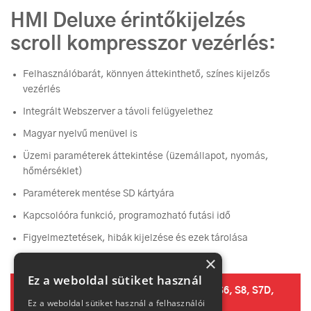
HMI Deluxe érintőkijelzés
scroll kompresszor vezérlés:
Felhasználóbarát, könnyen áttekinthető, színes kijelzős
vezérlés
Integrált Webszerver a távoli felügyelethez
Magyar nyelvű menüvel is
Üzemi paraméterek áttekintése (üzemállapot, nyomás,
hőmérséklet)
Paraméterek mentése SD kártyára
Kapcsolóóra funkció, programozható futási idő
Figyelmeztetések, hibák kijelzése és ezek tárolása
×
Ez a weboldal sütiket használ
Champion S-család adatlap letöltése: S4, S6, S8, S7D,
Ez a weboldal sütiket használ a felhasználói
S11D, S15D kompresszor