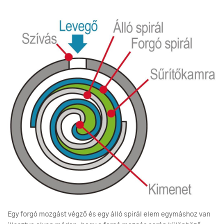
Egy forgó mozgást végző és egy álló spirál elem egymáshoz van