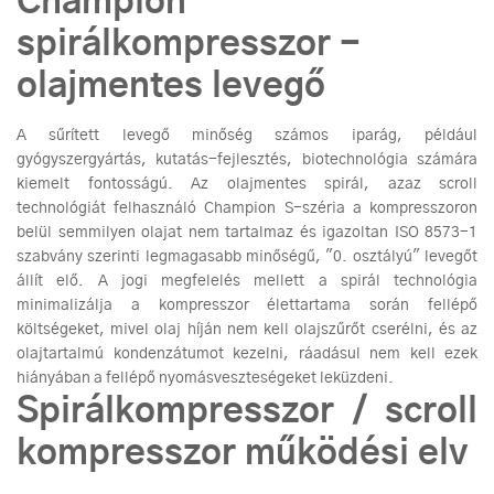
Champion
spirálkompresszor -
olajmentes levegő
A sűrített levegő minőség számos iparág, például
gyógyszergyártás, kutatás-fejlesztés, biotechnológia számára
kiemelt fontosságú. Az olajmentes spirál, azaz scroll
technológiát felhasználó Champion S-széria a kompresszoron
belül semmilyen olajat nem tartalmaz és igazoltan ISO 8573-1
szabvány szerinti legmagasabb minőségű, "0. osztályú" levegőt
állít elő. A jogi megfelelés mellett a spirál technológia
minimalizálja a kompresszor élettartama során fellépő
költségeket, mivel olaj híján nem kell olajszűrőt cserélni, és az
olajtartalmú kondenzátumot kezelni, ráadásul nem kell ezek
hiányában a fellépő nyomásveszteségeket leküzdeni.
Spirálkompresszor / scroll
kompresszor működési elv