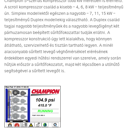
Champion S-szériás kompresszor több kW méretben is elérhető.
A scroll kompresszor család a kisebb - 4, 6, 8 kW - teljesítményű
ún. Simplex modellektől egészen a nagyobb - 7, 11, 15 kW -
teljesítményű Duplex modellekig választható. A Duplex család
tagjai nagyobb teljesítményűek és a nagyobb levegőigényt két
párhuzamosan beépített sűrítőfokozattal tudják ellátni. A
kompresszor konstrukció úgy lett kialakítva, hogy könnyen
átlátható, szervizelhető és tisztán tartható legyen. A minél
alacsonyabb sűrített levegő véghőmérséklet elérésének
érdekében egyedi hűtési rendszerrel van szerelve, amely során
hűtjük először a sűrítőfokozatot, majd két lépcsőben a utóhűtő
segítségével a sűrített levegőt is.