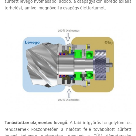
sűrített levegő nyomásából adódó, a csapágyakon ébredő axiális
terhelést, amivel megnöveli a csapágy élettartamot.
Tanúsítottan olajmentes levegő.
A labirintgyűrűs tengelytömítés
rendszernek köszönhetően a hálózat felé továbbított sűrített