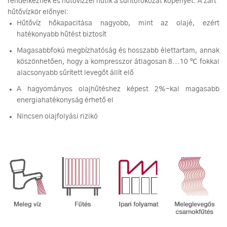
rendelkeznek és hűtővízzel hűtik a sűrítőfokozat köpenyét. A zárt
hűtővízkör előnyei:
Hűtővíz hőkapacitása nagyobb, mint az olajé, ezért
hatékonyabb hűtést biztosít
Magasabbfokú megbízhatóság és hosszabb élettartam, annak
köszönhetően, hogy a kompresszor átlagosan 8...10 ℃ fokkal
alacsonyabb sűrített levegőt állít elő
A hagyományos olajhűtéshez képest 2%-kal magasabb
energiahatékonyság érhető el
Nincsen olajfolyási rizikó