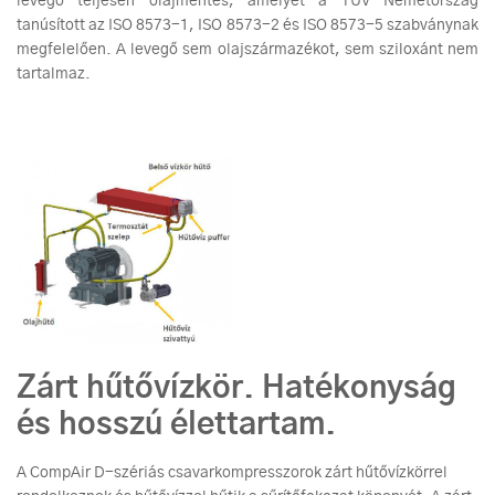
levegő teljesen olajmentes, amelyet a TÜV Németország
tanúsított az ISO 8573-1, ISO 8573-2 és ISO 8573-5 szabványnak
megfelelően. A levegő sem olajszármazékot, sem sziloxánt nem
tartalmaz.
Zárt hűtővízkör. Hatékonyság
és hosszú élettartam.
A CompAir D-szériás csavarkompresszorok zárt hűtővízkörrel