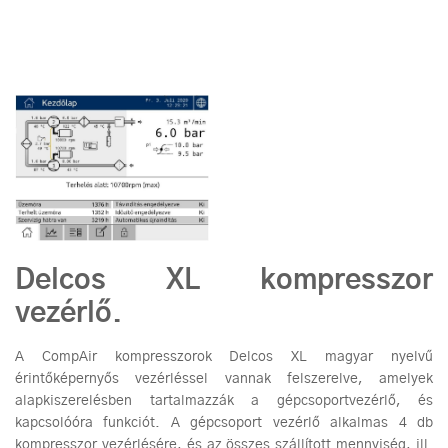
Delcos XL kompresszor
vezérlő.
A CompAir kompresszorok Delcos XL magyar nyelvű
érintőképernyős vezérléssel vannak felszerelve, amelyek
alapkiszerelésben tartalmazzák a gépcsoportvezérlő, és
kapcsolóóra funkciót. A gépcsoport vezérlő alkalmas 4 db
kompresszor vezérlésére, és az összes szállított mennyiség, ill.