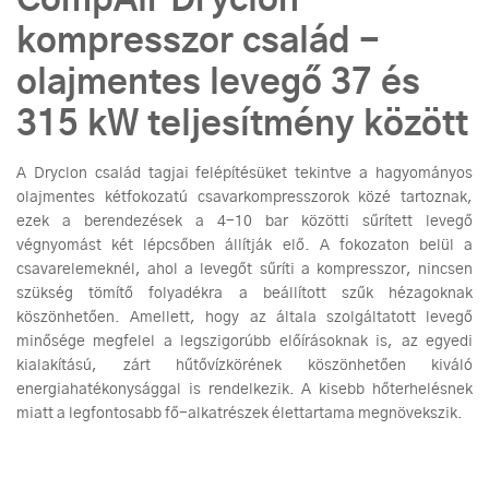
CompAir Dryclon
kompresszor család -
olajmentes levegő 37 és
315 kW teljesítmény között
A Dryclon család tagjai felépítésüket tekintve a hagyományos
olajmentes kétfokozatú csavarkompresszorok közé tartoznak,
ezek a berendezések a 4-10 bar közötti sűrített levegő
végnyomást két lépcsőben állítják elő. A fokozaton belül a
csavarelemeknél, ahol a levegőt sűríti a kompresszor, nincsen
szükség tömítő folyadékra a beállított szűk hézagoknak
köszönhetően. Amellett, hogy az általa szolgáltatott levegő
minősége megfelel a legszigorúbb előírásoknak is, az egyedi
kialakítású, zárt hűtővízkörének köszönhetően kiváló
energiahatékonysággal is rendelkezik. A kisebb hőterhelésnek
miatt a legfontosabb fő-alkatrészek élettartama megnövekszik.