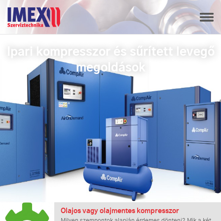
Ipari kompresszor és sűrített levegő
megoldások
Olajos vagy olajmentes kompresszor
Milyen szempontok alapján érdemes dönteni? Mik a két