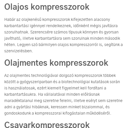
Olajos kompresszorok
Habár az olajkenésű kompresszorok kifejezetten alacsony
karbantartási igénnyel rendelkeznek, időnként mégis javításra
szorulhatnak. Szerencsére számos típusuk könnyen és gyorsan
javítható, illetve karbantartásra sem szorulnak minden második
héten. Legyen szó bármilyen olajos kompresszorról is, segítünk a
szervizelésben.
Olajmentes kompresszorok
Az olajmentes technológiával dolgozó kompresszorok többek
között a gyógyszeriparban és a biotechnológiai kutatások során
is használatosak, ezért kiemelt figyelmet kell fordítani a
karbantartásukra. Ha vállalatával minden előírásnak
maradéktalanul meg szeretne felelni, illetve esélyt sem szeretne
adni a gyártási hibáknak, keressen minket bizalommal, és
gondoskodunk a kompresszorai kifogástalan működéséről.
Csavarkompresszorok