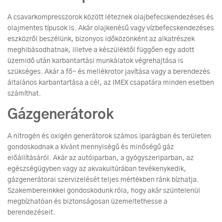
A csavarkompresszorok között léteznek olajbefecskendezéses és
olajmentes típusok is. Akár olajkenésű vagy vízbefecskendezéses
eszközről beszélünk, bizonyos időközönként az alkatrészek
meghibásodhatnak, illetve a készüléktől függően egy adott
üzemidő után karbantartási munkálatok végrehajtása is
szükséges. Akár a fő- és mellékrotor javítása vagy a berendezés
általános karbantartása a cél, az IMEX csapatára minden esetben
számíthat.
Gázgenerátorok
A nitrogén és oxigén generátorok számos iparágban és területen
gondoskodnak a kívánt mennyiségű és minőségű gáz
előállításáról. Akár az autóiparban, a gyógyszeriparban, az
egészségügyben vagy az akvakultúrában tevékenykedik,
gázgenerátorai szervizelését teljes mértékben ránk bízhatja.
Szakembereinkkel gondoskodunk róla, hogy akár szüntelenül
megbízhatóan és biztonságosan üzemeltethesse a
berendezéseit.