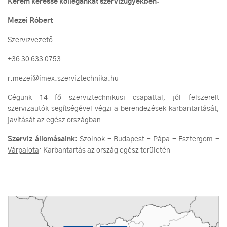
Kérem keresse kollégánkat szervizügyekben:
Mezei Róbert
Szervizvezető
+36 30 633 0753
r.mezei@imex.szerviztechnika.hu
Cégünk 14 fő szerviztechnikusi csapattal, jól felszerelt
szervizautók segítségével végzi a berendezések karbantartását,
javítását az egész országban.
Szerviz állomásaink:
Szolnok - Budapest - Pápa - Esztergom -
Várpalota
: Karbantartás az ország egész területén