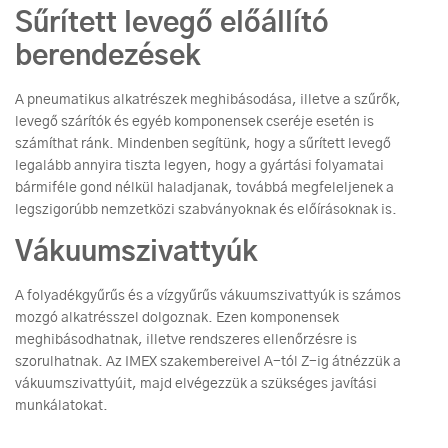
Sűrített levegő előállító
berendezések
A pneumatikus alkatrészek meghibásodása, illetve a szűrők,
levegő szárítók és egyéb komponensek cseréje esetén is
számíthat ránk. Mindenben segítünk, hogy a sűrített levegő
legalább annyira tiszta legyen, hogy a gyártási folyamatai
bármiféle gond nélkül haladjanak, továbbá megfeleljenek a
legszigorúbb nemzetközi szabványoknak és előírásoknak is.
Vákuumszivattyúk
A folyadékgyűrűs és a vízgyűrűs vákuumszivattyúk is számos
mozgó alkatrésszel dolgoznak. Ezen komponensek
meghibásodhatnak, illetve rendszeres ellenőrzésre is
szorulhatnak. Az IMEX szakembereivel A-tól Z-ig átnézzük a
vákuumszivattyúit, majd elvégezzük a szükséges javítási
munkálatokat.