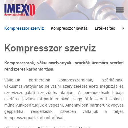
Kompresszor szerviz
Kompresszor javítás
Értékesítés
Mé
Kompresszor szerviz
Kompresszorok, vákuumszivattyúk, szárítók üzemóra szerinti
rendszeres karbantartása.
Vállaljuk partnereink kompresszorainak, szárítóinak,
vákuumszivattyúinak helyszíni szervizelését eseti megbízás és
szervizszolgálati szerződés alapján. A berendezések hibája
esetén a javításokat partnereinknél, vagy jól felszerelt szolnoki
műhelyünkben tudjuk elvégezni. Amennyiben partnerünk vegyes
gépparkkal rendelkezik, szívesen vállaljuk a teljes
kompresszorpark karbantartását.