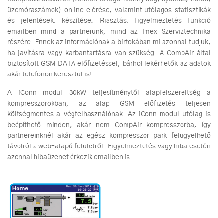
üzemóraszámok) online elérése, valamint utólagos statisztikák
és jelentések, készítése. Riasztás, figyelmeztetés funkció
emailben mind a partnerünk, mind az Imex Szerviztechnika
részére. Ennek az információnak a birtokában mi azonnal tudjuk,
ha javításra vagy karbantartásra van szükség. A CompAir által
biztosított GSM DATA előfizetéssel, bárhol lekérhetők az adatok
akár telefonon keresztül is!
A iConn modul 30kW teljesítménytől alapfelszereltség a
kompresszorokban, az alap GSM előfizetés teljesen
költségmentes a végfelhasználónak. Az iConn modul utólag is
beépíthető minden, akár nem CompAir kompresszorba, így
partnereinknél akár az egész kompresszor-park felügyelhető
távolról a web-alapú felületről. Figyelmeztetés vagy hiba esetén
azonnal hibaüzenet érkezik emailben is.