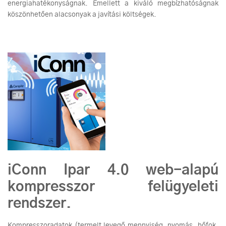
energiahatékonyságnak. Emellett a kiváló megbízhatóságnak
köszönhetően alacsonyak a javítási költségek.
iConn Ipar 4.0 web-alapú
kompresszor felügyeleti
rendszer.
Kompresszoradatok (termelt levegő mennyiség, nyomás, hőfok,