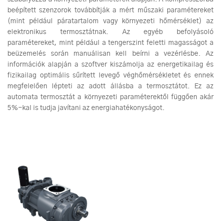
beépített szenzorok továbbítják a mért műszaki paramétereket
(mint például páratartalom vagy környezeti hőmérséklet) az
elektronikus termosztátnak. Az egyéb befolyásoló
paramétereket, mint például a tengerszint feletti magasságot a
beüzemelés során manuálisan kell beírni a vezérlésbe. Az
információk alapján a szoftver kiszámolja az energetikailag és
fizikailag optimális sűrített levegő véghőmérsékletet és ennek
megfelelően lépteti az adott állásba a termosztátot. Ez az
automata termosztát a környezeti paraméterektől függően akár
5%-kal is tudja javítani az energiahatékonyságot.