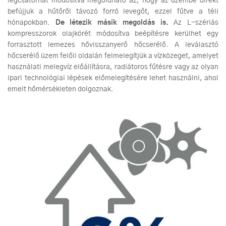
légcsatornát módosítva megoldható az, hogy az üzembe direkt
befújjuk a hűtőről távozó forró levegőt, ezzel fűtve a téli
hónapokban.
De létezik másik megoldás is.
Az L-szériás
kompresszorok olajkörét módosítva beépítésre kerülhet egy
forrasztott lemezes hővisszanyerő hőcserélő. A leválasztó
hőcserélő üzem felőli oldalán felmelegítjük a vízközeget, amelyet
használati melegvíz előállításra, radiátoros fűtésre vagy az olyan
ipari technológiai lépések előmelegítésére lehet használni, ahol
emelt hőmérsékleten dolgoznak.