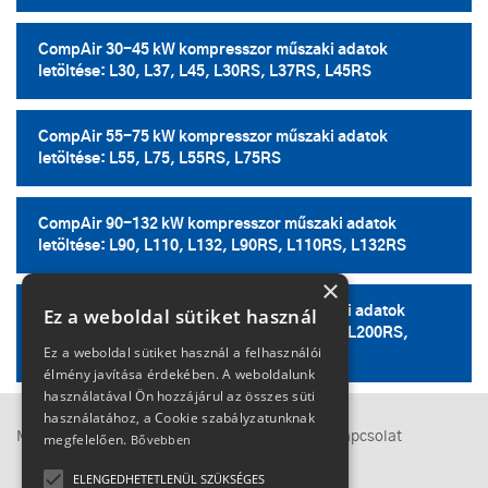
CompAir 30-45 kW kompresszor műszaki adatok
letöltése: L30, L37, L45, L30RS, L37RS, L45RS
CompAir 55-75 kW kompresszor műszaki adatok
letöltése: L55, L75, L55RS, L75RS
CompAir 90-132 kW kompresszor műszaki adatok
letöltése: L90, L110, L132, L90RS, L110RS, L132RS
×
CompAir 160-290 kW kompresszor műszaki adatok
Ez a weboldal sütiket használ
letöltése: L160, L200, L250, L290, L160RS, L200RS,
Ez a weboldal sütiket használ a felhasználói
L250RS, L290RS
élmény javítása érdekében. A weboldalunk
használatával Ön hozzájárul az összes süti
használatához, a Cookie szabályzatunknak
Megközelítés
Adatkezelési tájékoztató
Kapcsolat
megfelelően.
Bővebben
ELENGEDHETETLENÜL SZÜKSÉGES