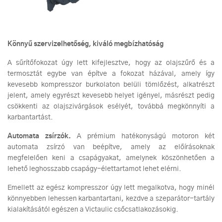
Könnyű szervizelhetőség, kiváló megbízhatóság
A sűrítőfokozat úgy lett kifejlesztve, hogy az olajszűrő és a
termosztát egybe van építve a fokozat házával, amely így
kevesebb kompresszor burkolaton belüli tömlőzést, alkatrészt
jelent, amely egyrészt kevesebb helyet igényel, másrészt pedig
csökkenti az olajszivárgások esélyét, továbbá megkönnyíti a
karbantartást.
Automata zsírzók.
A prémium hatékonyságú motoron két
automata zsírzó van beépítve, amely az előírásoknak
megfelelően keni a csapágyakat, amelynek köszönhetően a
lehető leghosszabb csapágy-élettartamot lehet elérni.
Emellett az egész kompresszor úgy lett megalkotva, hogy minél
könnyebben lehessen karbantartani, kezdve a szeparátor-tartály
kialakításától egészen a Victaulic csőcsatlakozásokig.