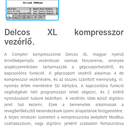
Delcos XL kompresszor
vezérlő.
A CompAir kompresszorok Delcos XL magyar nyelvű
érintőképernyős vezérléssel vannak felszerelve, amelyek
alapkiszerelésben tartalmazzák a gépcsoportvezérlő, és
kapcsolóóra funkciót. A gépcsoport vezérlő alkalmas 4 db
kompresszor vezérlésére, és az összes szállított mennyiség, ill.
nyomás érték mentésére SD kártyára. A kapcsolóóra funkció
segítségével heti programozást lehet végezni, és 2 eltérő
nyomássávot tudunk beállítani. A vezérlés több külső digitális
jelet tud kezelni. Ezek a bemenetek alkalmasak a
levegőelőkészítő berendezések üzemi állapotának felügyeletére.
A teljes rendszer üzeneteit a kompresszorba beépített ModBus
csatlakozáson, vagy digitális jelként szabadon felhasználva