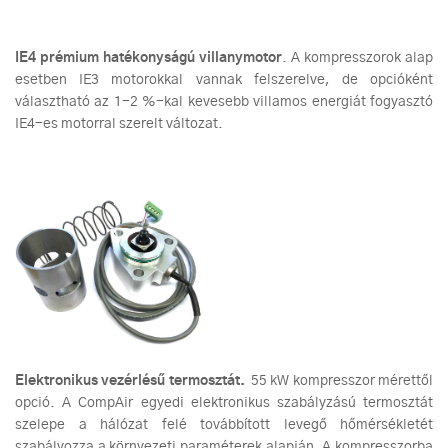
IE4 prémium hatékonyságú villanymotor
. A kompresszorok alap
esetben IE3 motorokkal vannak felszerelve, de opcióként
választható az 1-2 %-kal kevesebb villamos energiát fogyasztó
IE4-es motorral szerelt változat.
Elektronikus vezérlésű termosztát.
55 kW kompresszor mérettől
opció. A CompAir egyedi elektronikus szabályzású termosztát
szelepe a hálózat felé továbbított levegő hőmérsékletét
szabályozza a környezeti paraméterek alapján. A kompresszorba