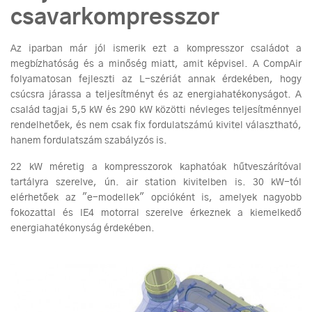
csavarkompresszor
Az iparban már jól ismerik ezt a kompresszor családot a
megbízhatóság és a minőség miatt, amit képvisel. A CompAir
folyamatosan fejleszti az L-szériát annak érdekében, hogy
csúcsra járassa a teljesítményt és az energiahatékonyságot. A
család tagjai 5,5 kW és 290 kW közötti névleges teljesítménnyel
rendelhetőek, és nem csak fix fordulatszámú kivitel választható,
hanem fordulatszám szabályzós is.
22 kW méretig a kompresszorok kaphatóak hűtveszárítóval
tartályra szerelve, ún. air station kivitelben is. 30 kW-tól
elérhetőek az "e-modellek" opcióként is, amelyek nagyobb
fokozattal és IE4 motorral szerelve érkeznek a kiemelkedő
energiahatékonyság érdekében.