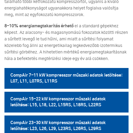
található többi kétfokozatú kompresszortól, ugyanis a kiváló
energiahatékonyságot ugyanakkora helyet foglalva valósítja
meg, mint az egyfokozatú kompresszorok.
8-10% energiamegtakarítás érhető
el a standard gépekhez
képest. Az alacsony- és magasnyomású fokozatok közötti részen
a sűrített levegő le tud hűlni, ami miatt a sűrítési folyamat
közelebb fog állni az energetikailag legkedvezőbb izotermikus
sűrítési görbéhez. A hihetetlen mértékű energiamegtakarításnak
hála a befektetés megtérülési ideje egy év alá csökken.
CompAir 7-11 kW kompresszor műszaki adatok letöltése:
L07, L11, L07RS, L11RS
CompAir 15-22 kW kompresszor műszaki adatok
letöltése: L15, L18, L22, L15RS, L18RS, L22RS
CompAir 23-30 kW kompresszor műszaki adatok
letöltése: L23, L26, L29, L23RS, L26RS, L29RS