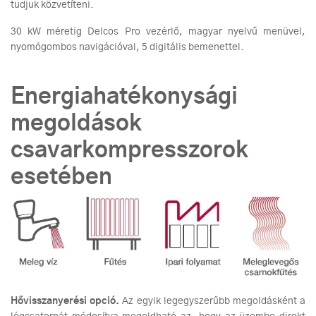
tudjuk közvetíteni.
30 kW méretig Delcos Pro vezérlő, magyar nyelvű menüvel,
nyomógombos navigációval, 5 digitális bemenettel.
Energiahatékonysági
megoldások
csavarkompresszorok
esetében
Hővisszanyerési opció.
Az egyik legegyszerűbb megoldásként a