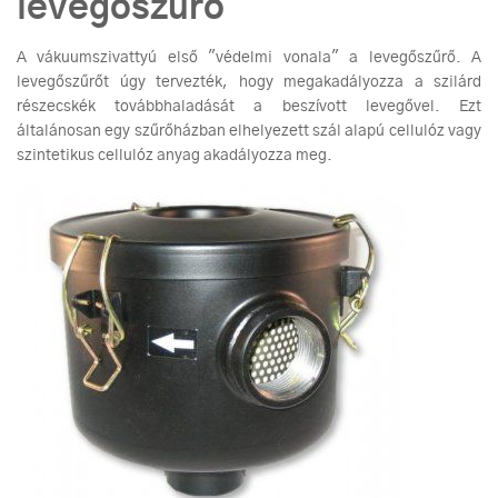
levegőszűrő
A vákuumszivattyú első "védelmi vonala" a levegőszűrő. A
levegőszűrőt úgy tervezték, hogy megakadályozza a szilárd
részecskék továbbhaladását a beszívott levegővel. Ezt
általánosan egy szűrőházban elhelyezett szál alapú cellulóz vagy
szintetikus cellulóz anyag akadályozza meg.