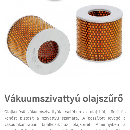
Vákuumszivattyú olajszűrő
Olajkenésű vákuumszivattyúk esetében az olaj hűt, tömít és
kenést biztosít a szivattyú számára. A beszívott levegő a
vákuumkamrában találkozik az olajkörrel. Amennyiben a