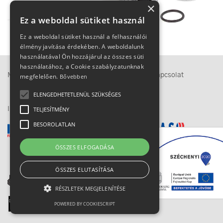
×
Ez a weboldal sütiket használ
Ez a weboldal sütiket használ a felhasználói
élmény javítása érdekében. A weboldalunk
használatával Ön hozzájárul az összes süti
használatához, a Cookie szabályzatunknak
Megközelítés
Adatkezelési tájékoztató
Kapcsolat
megfelelően.
Bővebben
ELENGEDHETETLENÜL SZÜKSÉGES
TELJESÍTMÉNY
IMEX-csoport
BESOROLATLAN
ÖSSZES ELFOGADÁSA
ÖSSZES ELUTASÍTÁSA
RÉSZLETEK MEGJELENÍTÉSE
POWERED BY COOKIESCRIPT