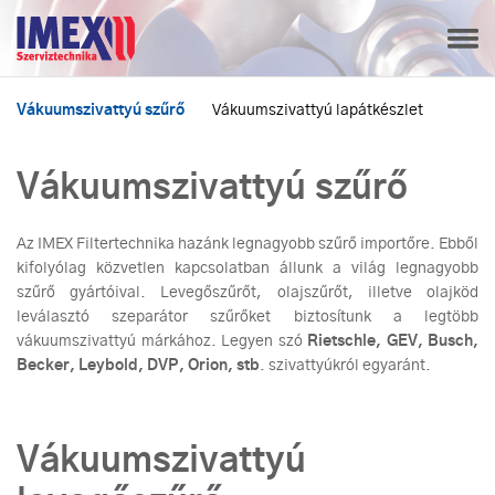
Vákuumszivattyú szűrő
Vákuumszivattyú lapátkészlet
Vákuumszivattyú szűrő
Az IMEX Filtertechnika hazánk legnagyobb szűrő importőre. Ebből
kifolyólag közvetlen kapcsolatban állunk a világ legnagyobb
szűrő gyártóival. Levegőszűrőt, olajszűrőt, illetve olajköd
leválasztó szeparátor szűrőket biztosítunk a legtöbb
vákuumszivattyú márkához. Legyen szó
Rietschle, GEV, Busch,
Becker, Leybold, DVP, Orion, stb
. szivattyúkról egyaránt.
Vákuumszivattyú