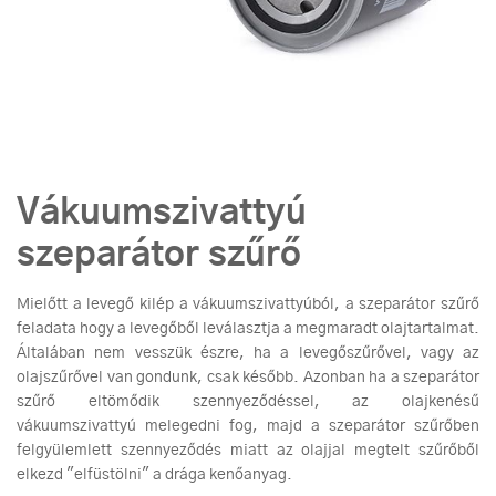
Vákuumszivattyú
szeparátor szűrő
Mielőtt a levegő kilép a vákuumszivattyúból, a szeparátor szűrő
feladata hogy a levegőből leválasztja a megmaradt olajtartalmat.
Általában nem vesszük észre, ha a levegőszűrővel, vagy az
olajszűrővel van gondunk, csak később. Azonban ha a szeparátor
szűrő eltömődik szennyeződéssel, az olajkenésű
vákuumszivattyú melegedni fog, majd a szeparátor szűrőben
felgyülemlett szennyeződés miatt az olajjal megtelt szűrőből
elkezd "elfüstölni" a drága kenőanyag.