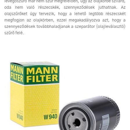
levegőszűrő már nem szűr megfelelően, úgy az olajkörbe szilárd,
oda nem való részecskék, szennyeződések juthatnak. Az
olajszűrőket úgy tervezik, hogy a lehető legtöbb részecskét
megfogjon az olajkörben, ezzel megakadályozva azt, hogy a
szennyeződések továbbhaladjanak a szeparátor (olajleválasztó)
szűrő felé.