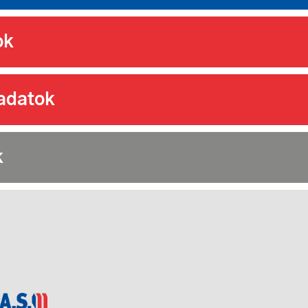
ok
adatok
k