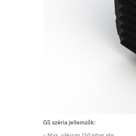
GS széria jellemzők:
- Max. vákuum 150 mbar abs.