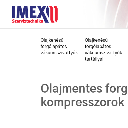
Olajkenésű
Olajkenésű
forgólapátos
forgólapátos
vákuumszivattyúk
vákuumszivattyúk
tartállyal
Olajmentes for
kompresszorok