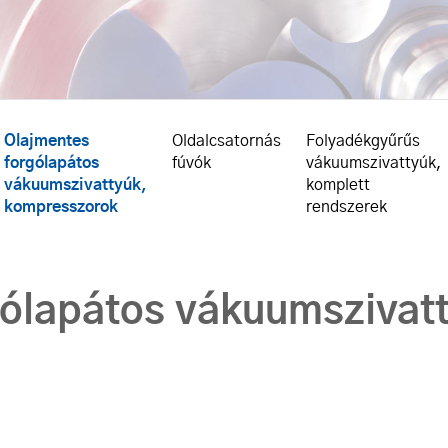
Olajmentes
Oldalcsatornás
Folyadékgyűrűs
forgólapátos
fúvók
vákuumszivattyúk,
vákuumszivattyúk,
komplett
kompresszorok
rendszerek
gólapátos vákuumszivat