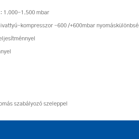
: 1.000-1.500 mbar
szivattyú-kompresszor -600 /+600mbar nyomáskülönbs
eljesítménnyel
nnyel
nyomás szabályozó szeleppel