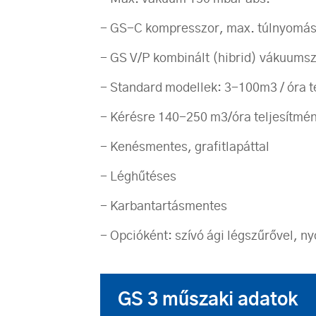
- GS-C kompresszor, max. túlnyomás
- GS V/P kombinált (hibrid) vákuum
- Standard modellek: 3-100m3 / óra t
- Kérésre 140-250 m3/óra teljesítmé
- Kenésmentes, grafitlapáttal
- Léghűtéses
- Karbantartásmentes
- Opcióként: szívó ági légszűrővel, 
GS 3 műszaki adatok