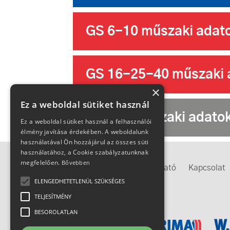
GS 6-10 műszaki adat
GS 16-25-40 műszaki 
×
Ez a weboldal sütiket használ
GS 100 műszaki adato
Ez a weboldal sütiket használ a felhasználói
élmény javítása érdekében. A weboldalunk
használatával Ön hozzájárul az összes süti
használatához, a Cookie szabályzatunknak
megfelelően.
Bővebben
Megközelítés
Adatkezelési tájékoztató
Kapcsolat
ELENGEDHETETLENÜL SZÜKSÉGES
TELJESÍTMÉNY
IMEX-csoport
BESOROLATLAN