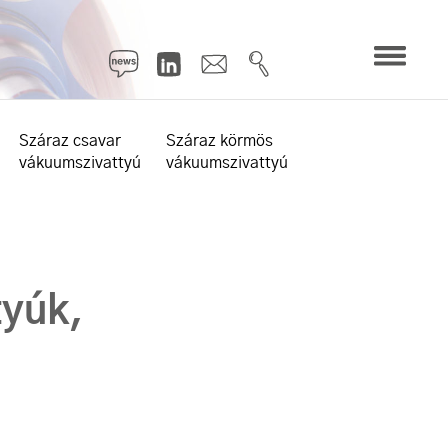
Száraz csavar
Száraz körmös
vákuumszivattyú
vákuumszivattyú
tyúk,