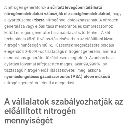
A nitrogén generátorok
a sűrített levegőben található
nitrogénmolekulákat választják el az oxigénmolekuláktól
, hogy
a gyártóüzemek
tiszta
nitrogénnel dolgozhassanak. A nitrogén
generálása vagy előállítása membrános és kompresszorhoz
kötött nitrogén generátor használatával is történhet. A két
technológia közötti választás elsősorban az előállítani kívánt
nitrogén minőségén múlik. Tűzesetek megelőzésére például
elegendő 90-99%-os tisztaságú nitrogént generálni, amire a
membrános generátor tökéletesen megfelelő. Azonban ha a
gyártási folyamat kifejezetten magas, akár 99,999%-os
tisztaságú nitrogén előállítását követeli meg, akkor a
nyomáslengetéses gázadszorpciós (PSA) elven működő
nitrogén generátor jelenti a megoldást.
A vállalatok szabályozhatják az
előállított nitrogén
mennyiségét