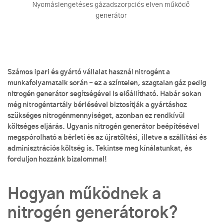
Nyomáslengetéses gázadszorpciós elven működő
generátor
Számos ipari és gyártó vállalat használ nitrogént a
munkafolyamataik során – ez a színtelen, szagtalan gáz pedig
nitrogén generátor segítségével is előállítható. Habár sokan
még nitrogéntartály bérlésével biztosítják a gyártáshoz
szükséges nitrogénmennyiséget, azonban ez rendkívül
költséges eljárás. Ugyanis nitrogén generátor beépítésével
megspórolható a bérleti és az újratöltési, illetve a szállítási és
adminisztrációs költség is. Tekintse meg kínálatunkat, és
forduljon hozzánk bizalommal!
Hogyan működnek a
nitrogén generátorok?