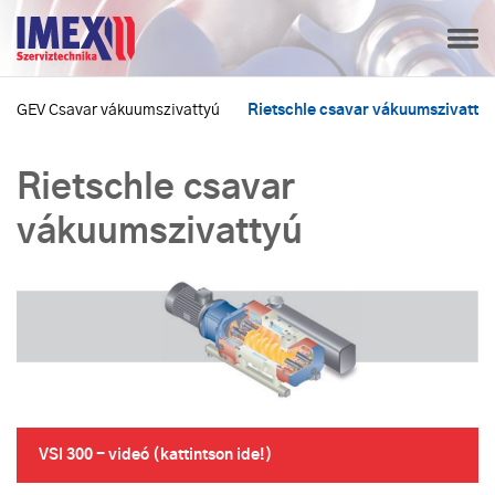
GEV Csavar vákuumszivattyú
Rietschle csavar vákuumszivatty
Rietschle csavar
vákuumszivattyú
VSI 300 - videó (kattintson ide!)