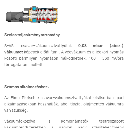
Széles teljesítménytartomány
S-VSI csavar-vákuumszivattyúink
0,08 mbar (absz.)
vákuumot
képesek előállítani. A végvákuum és a légköri nyomás
közötti bármilyen nyomáson működhetnek. 100 - 360 m³/óra
térfogatáram mellett.
Számos alkalmazáshoz:
Az Elmo Rietschle csavar-vákuumszivattyúkat elsősorban ipari
alkalmazásokban használják, ahol tiszta, olajmentes vákuumra
van szükség.
Vákuumfokozóval is kombinálhatók testreszabott
vákuumrendszerekben a nagyon nagy szívóteljesítmény