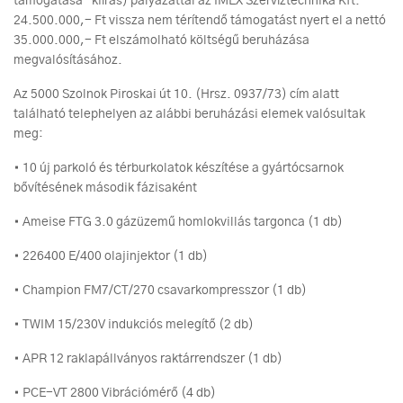
támogatása” kiírás) pályázattal az IMEX Szervíztechnika Kft.
24.500.000,- Ft vissza nem térítendő támogatást nyert el a nettó
35.000.000,- Ft elszámolható költségű beruházása
megvalósításához.
Az 5000 Szolnok Piroskai út 10. (Hrsz. 0937/73) cím alatt
található telephelyen az alábbi beruházási elemek valósultak
meg:
• 10 új parkoló és térburkolatok készítése a gyártócsarnok
bővítésének második fázisaként
• Ameise FTG 3.0 gázüzemű homlokvillás targonca (1 db)
• 226400 E/400 olajinjektor (1 db)
• Champion FM7/CT/270 csavarkompresszor (1 db)
• TWIM 15/230V indukciós melegítő (2 db)
• APR 12 raklapállványos raktárrendszer (1 db)
• PCE-VT 2800 Vibrációmérő (4 db)