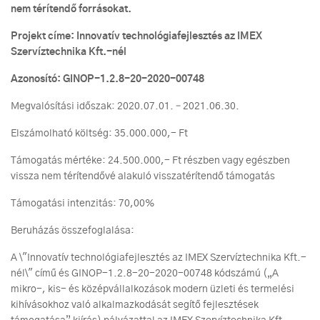
nem térítendő forrásokat.
Projekt címe: Innovatív technológiafejlesztés az IMEX
Szervíztechnika Kft.-nél
Azonosító: GINOP-1.2.8-20-2020-00748
Megvalósítási időszak: 2020.07.01. – 2021.06.30.
Elszámolható költség: 35.000.000,- Ft
Támogatás mértéke: 24.500.000,- Ft részben vagy egészben
vissza nem térítendővé alakuló visszatérítendő támogatás
Támogatási intenzitás: 70,00%
Beruházás összefoglalása:
A \"Innovatív technológiafejlesztés az IMEX Szervíztechnika Kft.-
nél\" című és GINOP-1.2.8-20-2020-00748 kódszámú („A
mikro-, kis- és középvállalkozások modern üzleti és termelési
kihívásokhoz való alkalmazkodását segítő fejlesztések