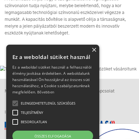
színvonalon tudja nyújtani, melybe beleértendő, hogy a kor
legmagasabb technológiai színvonalú eszközeivel végezze a
munkát. A kapacitás bővítése is alapvető célja a társaságnak,
melyre a jelen pályázatból beszerzett modern és innovatív
eszközök nyújtanak lehetőséget.
×
Ez a weboldal sütiket használ
Ez a weboldal sütiket használ a felhasználói
élmény javítása érdekében. A weboldalunk
használatával Ön hozzájárul az összes süti
használatához, a Cookie szabályzatunknak
Megközelítés
Adatkezelési tájékoztató
Kapcsolat
megfelelően.
Bővebben
ELENGEDHETETLENÜL SZÜKSÉGES
IMEX-csoport
TELJESÍTMÉNY
BESOROLATLAN
ÖSSZES ELFOGADÁSA